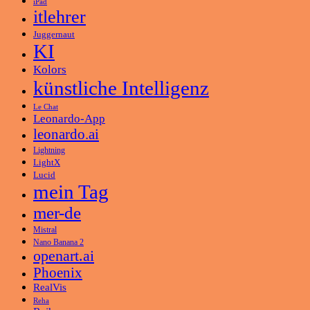
iPad
itlehrer
Juggernaut
KI
Kolors
künstliche Intelligenz
Le Chat
Leonardo-App
leonardo.ai
Lightning
LightX
Lucid
mein Tag
mer-de
Mistral
Nano Banana 2
openart.ai
Phoenix
RealVis
Reha