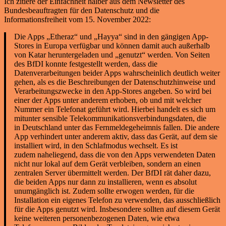
Ich zitiere der Einfachheit halber aus dem Newsletter des
Bundesbeauftragten für den Datenschutz und die
Informationsfreiheit vom 15. November 2022:
Die Apps „Etheraz“ und „Hayya“ sind in den gängigen App-
Stores in Europa verfügbar und können damit auch außerhalb
von Katar heruntergeladen und „genutzt“ werden. Von Seiten
des BfDI konnte festgestellt werden, dass die
Datenverarbeitungen beider Apps wahrscheinlich deutlich weiter
gehen, als es die Beschreibungen der Datenschutzhinweise und
Verarbeitungszwecke in den App-Stores angeben. So wird bei
einer der Apps unter anderem erhoben, ob und mit welcher
Nummer ein Telefonat geführt wird. Hierbei handelt es sich um
mitunter sensible Telekommunikationsverbindungsdaten, die
in Deutschland unter das Fernmeldegeheimnis fallen. Die andere
App verhindert unter anderem aktiv, dass das Gerät, auf dem sie
installiert wird, in den Schlafmodus wechselt. Es ist
zudem naheliegend, dass die von den Apps verwendeten Daten
nicht nur lokal auf dem Gerät verbleiben, sondern an einen
zentralen Server übermittelt werden. Der BfDI rät daher dazu,
die beiden Apps nur dann zu installieren, wenn es absolut
unumgänglich ist. Zudem sollte erwogen werden, für die
Installation ein eigenes Telefon zu verwenden, das ausschließlich
für die Apps genutzt wird. Insbesondere sollten auf diesem Gerät
keine weiteren personenbezogenen Daten, wie etwa