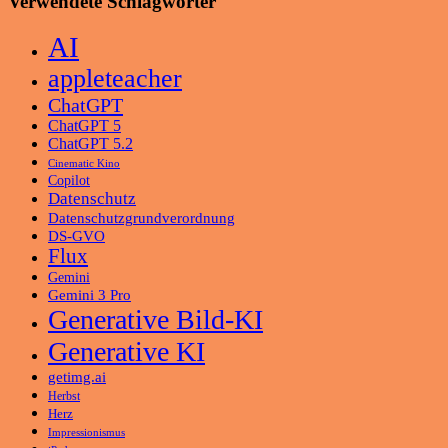
Verwendete Schlagwörter
AI
appleteacher
ChatGPT
ChatGPT 5
ChatGPT 5.2
Cinematic Kino
Copilot
Datenschutz
Datenschutzgrundverordnung
DS-GVO
Flux
Gemini
Gemini 3 Pro
Generative Bild-KI
Generative KI
getimg.ai
Herbst
Herz
Impressionismus