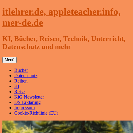
Zum
itlehrer.de, appleteacher.info,
Inhalt
springen
mer-de.de
KI, Bücher, Reisen, Technik, Unterricht,
Datenschutz und mehr
Menü
Bücher
Datenschutz
Reihen
KI
Reise
KiG Newsletter
DS-Erklärung
Impressum
Cookie-Richtlinie (EU)