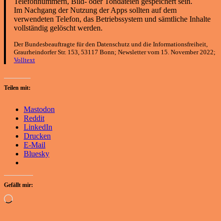
Telefonnummern, Bild- oder Tondateien gespeichert sein.
Im Nachgang der Nutzung der Apps sollten auf dem
verwendeten Telefon, das Betriebssystem und sämtliche Inhalte
vollständig gelöscht werden.
Der Bundesbeauftragte für den Datenschutz und die Informationsfreiheit,
Graurheindorfer Str. 153, 53117 Bonn; Newsletter vom 15. November 2022;
Volltext
Teilen mit:
Mastodon
Reddit
LinkedIn
Drucken
E-Mail
Bluesky
Gefällt mir:
Wird
geladen …