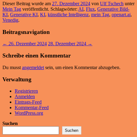
Dieser Beitrag wurde am
27. Dezember 2024
von
Ulf Tschech
unter
Mein Tag
veröffentlicht. Schlagwörter:
AI
,
Flux
,
Generative Bild-
KI
,
Generative KI
,
KI
,
künstliche Intelligenz
,
mein Tag
,
openart.ai
,
Venedig
.
Beitragsnavigation
←
26. Dezember 2024
28. Dezember 2024
→
Schreibe einen Kommentar
Du musst
angemeldet
sein, um einen Kommentar abzugeben.
Verwaltung
Registrieren
Anmelden
Eintrags-Feed
Kommentar-Feed
WordPress.org
Suchen
Suchen