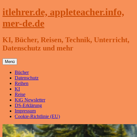
Zum
itlehrer.de, appleteacher.info,
Inhalt
springen
mer-de.de
KI, Bücher, Reisen, Technik, Unterricht,
Datenschutz und mehr
Menü
Bücher
Datenschutz
Reihen
KI
Reise
KiG Newsletter
DS-Erklärung
Impressum
Cookie-Richtlinie (EU)