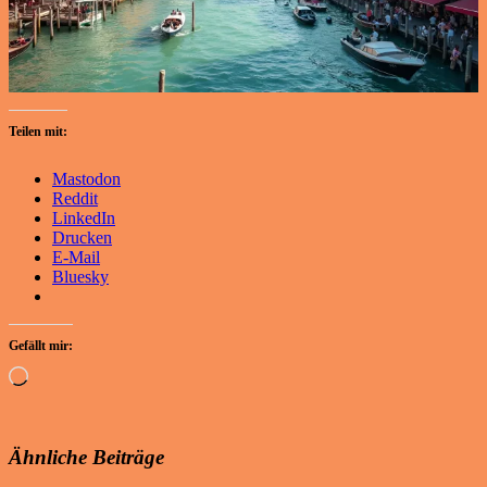
Teilen mit:
Mastodon
Reddit
LinkedIn
Drucken
E-Mail
Bluesky
Gefällt mir:
Wird
geladen …
Ähnliche Beiträge