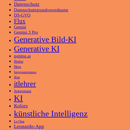
Datenschutz
Datenschutzgrundverordnung
DS-GVO
Flux
Gemini
Gemini 3 Pro
Generative Bild-KI
Generative KI
getimg.ai
Herbst
Herz
Impressionismus
iPad
itlehrer
Juggernaut
KI
Kolors
künstliche Intelligenz
Le Chat
Leonardo-App