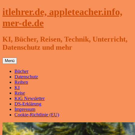
Zum
itlehrer.de, appleteacher.info,
Inhalt
springen
mer-de.de
KI, Bücher, Reisen, Technik, Unterricht,
Datenschutz und mehr
Menü
Bücher
Datenschutz
Reihen
KI
Reise
KiG Newsletter
DS-Erklärung
Impressum
Cookie-Richtlinie (EU)