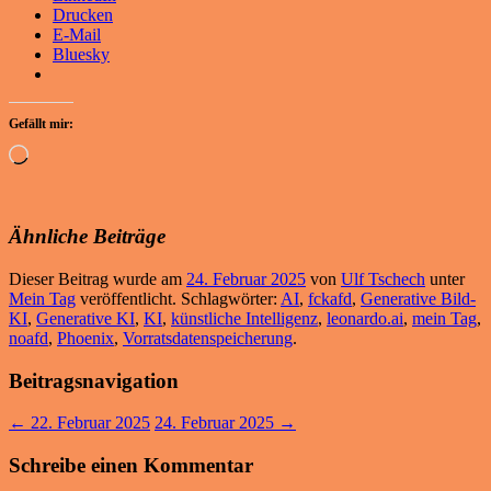
Drucken
E-Mail
Bluesky
Gefällt mir:
Wird
geladen …
Ähnliche Beiträge
Dieser Beitrag wurde am
24. Februar 2025
von
Ulf Tschech
unter
Mein Tag
veröffentlicht. Schlagwörter:
AI
,
fckafd
,
Generative Bild-
KI
,
Generative KI
,
KI
,
künstliche Intelligenz
,
leonardo.ai
,
mein Tag
,
noafd
,
Phoenix
,
Vorratsdatenspeicherung
.
Beitragsnavigation
←
22. Februar 2025
24. Februar 2025
→
Schreibe einen Kommentar