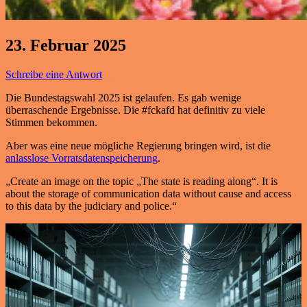
23. Februar 2025
Schreibe eine Antwort
Die Bundestagswahl 2025 ist gelaufen. Es gab wenige
überraschende Ergebnisse. Die #fckafd hat definitiv zu viele
Stimmen bekommen.
Aber was eine neue mögliche Regierung bringen wird, ist die
anlasslose Vorratsdatenspeicherung
.
„Create an image on the topic „The state is reading along“. It is
about the storage of communication data without cause and access
to this data by the judiciary and police.“