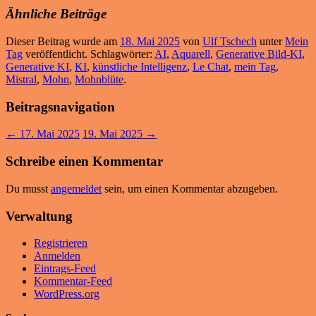
Ähnliche Beiträge
Dieser Beitrag wurde am
18. Mai 2025
von
Ulf Tschech
unter
Mein
Tag
veröffentlicht. Schlagwörter:
AI
,
Aquarell
,
Generative Bild-KI
,
Generative KI
,
KI
,
künstliche Intelligenz
,
Le Chat
,
mein Tag
,
Mistral
,
Mohn
,
Mohnblüte
.
Beitragsnavigation
←
17. Mai 2025
19. Mai 2025
→
Schreibe einen Kommentar
Du musst
angemeldet
sein, um einen Kommentar abzugeben.
Verwaltung
Registrieren
Anmelden
Eintrags-Feed
Kommentar-Feed
WordPress.org