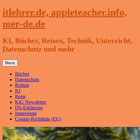
Zum
itlehrer.de, appleteacher.info,
Inhalt
springen
mer-de.de
KI, Bücher, Reisen, Technik, Unterricht,
Datenschutz und mehr
Menü
Bücher
Datenschutz
Reihen
KI
Reise
KiG Newsletter
DS-Erklärung
Impressum
Cookie-Richtlinie (EU)