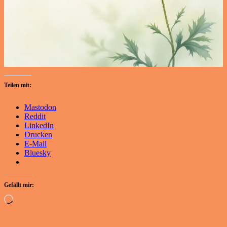
Teilen mit:
Mastodon
Reddit
LinkedIn
Drucken
E-Mail
Bluesky
Gefällt mir:
Wird
geladen …