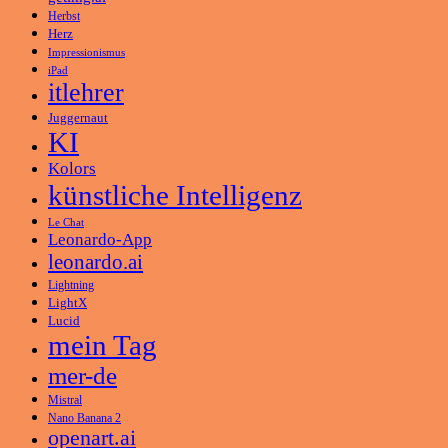
Herbst
Herz
Impressionismus
iPad
itlehrer
Juggernaut
KI
Kolors
künstliche Intelligenz
Le Chat
Leonardo-App
leonardo.ai
Lightning
LightX
Lucid
mein Tag
mer-de
Mistral
Nano Banana 2
openart.ai