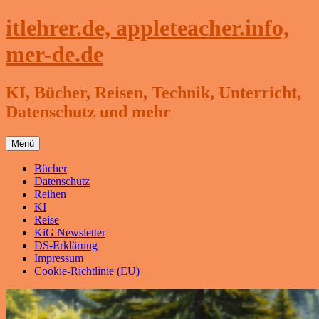
Zum
itlehrer.de, appleteacher.info,
Inhalt
springen
mer-de.de
KI, Bücher, Reisen, Technik, Unterricht,
Datenschutz und mehr
Menü
Bücher
Datenschutz
Reihen
KI
Reise
KiG Newsletter
DS-Erklärung
Impressum
Cookie-Richtlinie (EU)