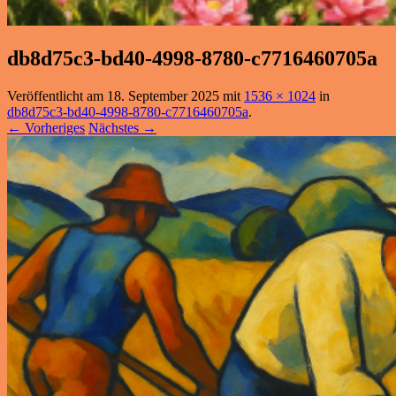
db8d75c3-bd40-4998-8780-c7716460705a
Veröffentlicht am
18. September 2025
mit
1536 × 1024
in
db8d75c3-bd40-4998-8780-c7716460705a
.
← Vorheriges
Nächstes →