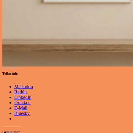
Teilen mit:
Mastodon
Reddit
LinkedIn
Drucken
E-Mail
Bluesky
Gefällt mir: