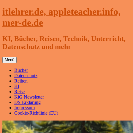
Zum
itlehrer.de, appleteacher.info,
Inhalt
springen
mer-de.de
KI, Bücher, Reisen, Technik, Unterricht,
Datenschutz und mehr
Menü
Bücher
Datenschutz
Reihen
KI
Reise
KiG Newsletter
DS-Erklärung
Impressum
Cookie-Richtlinie (EU)