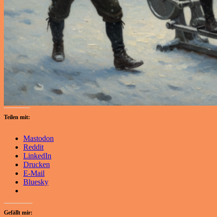
Teilen mit:
Mastodon
Reddit
LinkedIn
Drucken
E-Mail
Bluesky
Gefällt mir: