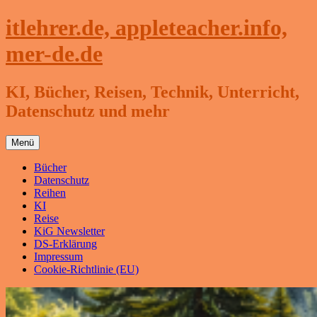
Zum
itlehrer.de, appleteacher.info,
Inhalt
springen
mer-de.de
KI, Bücher, Reisen, Technik, Unterricht,
Datenschutz und mehr
Menü
Bücher
Datenschutz
Reihen
KI
Reise
KiG Newsletter
DS-Erklärung
Impressum
Cookie-Richtlinie (EU)