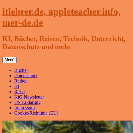
Zum
itlehrer.de, appleteacher.info,
Inhalt
springen
mer-de.de
KI, Bücher, Reisen, Technik, Unterricht,
Datenschutz und mehr
Menü
Bücher
Datenschutz
Reihen
KI
Reise
KiG Newsletter
DS-Erklärung
Impressum
Cookie-Richtlinie (EU)