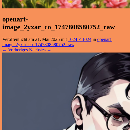
openart-
image_2yxar_co_1747808580752_raw
Veröffentlicht am
21. Mai 2025
mit
1024 × 1024
in
openart-
image_2yxar_co_1747808580752_raw
.
← Vorheriges
Nächstes →