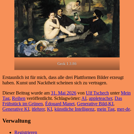
Grok 1.3.86
Erstaunlich ist für mich, dass alle drei Plattformen Bilder erzeugt
haben. Kunst und Nacktheit scheinen sich zu vertragen.
Dieser Beitrag wurde am
31. Mai 2026
von
Ulf Tschech
unter
Mein
Tag
,
Reihen
veröffentlicht. Schlagwörter:
AI
,
appleteacher
,
Das
Frühstück im Grünen
,
Édouard Manet
,
Generative Bild-KI
,
Generative KI
,
itlehrer
,
KI
,
künstliche Intelligenz
,
mein Tag
,
mer-de
.
Verwaltung
Registrieren