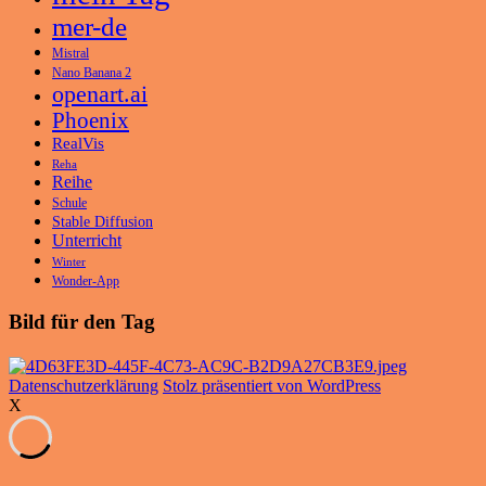
mer-de
Mistral
Nano Banana 2
openart.ai
Phoenix
RealVis
Reha
Reihe
Schule
Stable Diffusion
Unterricht
Winter
Wonder-App
Bild für den Tag
Datenschutzerklärung
Stolz präsentiert von WordPress
X