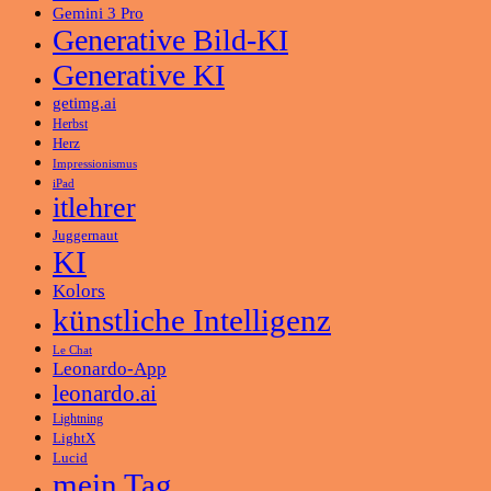
Gemini 3 Pro
Generative Bild-KI
Generative KI
getimg.ai
Herbst
Herz
Impressionismus
iPad
itlehrer
Juggernaut
KI
Kolors
künstliche Intelligenz
Le Chat
Leonardo-App
leonardo.ai
Lightning
LightX
Lucid
mein Tag