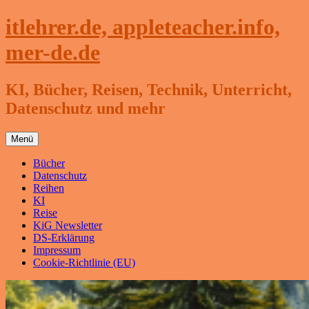
Zum
itlehrer.de, appleteacher.info,
Inhalt
springen
mer-de.de
KI, Bücher, Reisen, Technik, Unterricht,
Datenschutz und mehr
Menü
Bücher
Datenschutz
Reihen
KI
Reise
KiG Newsletter
DS-Erklärung
Impressum
Cookie-Richtlinie (EU)