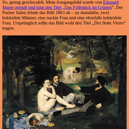
So, genug geschwafelt. Mein Ausgangsbild wurde von
Édouard
Manet gemalt und trägt den Titel „Das Frühstück im Grünen
“. Der
Pariser Salon lehnte das Bild 1863 ab – zu skandalös, zwei
bekleidete Männer, eine nackte Frau und eine ebenfalls bekleidete
Frau. Ursprünglich sollte das Bild wohl den Titel „Der flotte Vierer“
tragen.