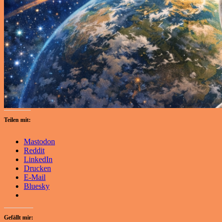
Teilen mit:
Mastodon
Reddit
LinkedIn
Drucken
E-Mail
Bluesky
Gefällt mir: