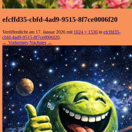
efcffd35-cbfd-4ad9-9515-8f7ce0006f20
Veröffentlicht am
17. Januar 2026
mit
1024 × 1536
in
efcffd35-
cbfd-4ad9-9515-8f7ce0006f20
.
← Vorheriges
Nächstes →