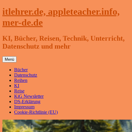
Zum
itlehrer.de, appleteacher.info,
Inhalt
springen
mer-de.de
KI, Bücher, Reisen, Technik, Unterricht,
Datenschutz und mehr
Menü
Bücher
Datenschutz
Reihen
KI
Reise
KiG Newsletter
DS-Erklärung
Impressum
Cookie-Richtlinie (EU)