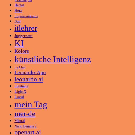
Herbst
Herz
Impressionismus
iPad
itlehrer
Juggernaut
KI
Kolors
künstliche Intelligenz
Le Chat
Leonardo-App
leonardo.ai
Lightning
LightX
Lucid
mein Tag
mer-de
Mistral
Nano Banana 2
openart.ai