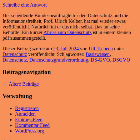
Schreibe eine Antwort
Der scheidende Bundesbeauftragte für den Datenschutz und die
Informationsfreiheit, Prof. Ulrich Kelber, hat mal wieder etwas
veröffentlicht. Natürlich tut er das nicht selbst. Das tut seine
Behörde. Ein kurzer
Abriss zum Datenschutz
ist in einem kleinen
pdf zusammengestellt.
Dieser Beitrag wurde am
23. Juli 2024
von
Ulf Tschech
unter
Datenschutz
veröffentlicht. Schlagwörter:
Basiswissen
,
Datenschutz
,
Datenschutzgrundverordnung
,
DS-GVO
,
DSGVO
.
Beitragsnavigation
←
Ältere Beiträge
Verwaltung
Registrieren
Anmelden
Eintrags-Feed
Kommentar-Feed
WordPress.org