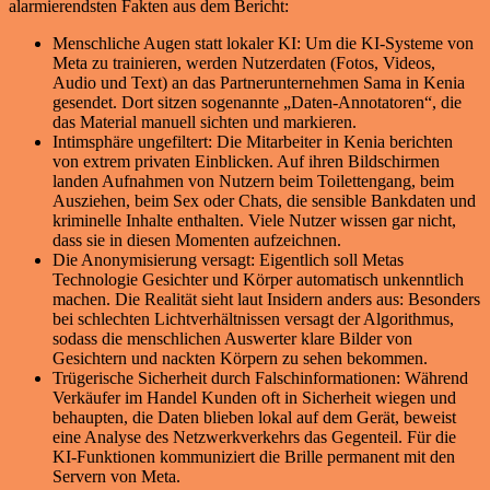
alarmierendsten Fakten aus dem Bericht:
Menschliche Augen statt lokaler KI: Um die KI-Systeme von
Meta zu trainieren, werden Nutzerdaten (Fotos, Videos,
Audio und Text) an das Partnerunternehmen Sama in Kenia
gesendet. Dort sitzen sogenannte „Daten-Annotatoren“, die
das Material manuell sichten und markieren.
Intimsphäre ungefiltert: Die Mitarbeiter in Kenia berichten
von extrem privaten Einblicken. Auf ihren Bildschirmen
landen Aufnahmen von Nutzern beim Toilettengang, beim
Ausziehen, beim Sex oder Chats, die sensible Bankdaten und
kriminelle Inhalte enthalten. Viele Nutzer wissen gar nicht,
dass sie in diesen Momenten aufzeichnen.
Die Anonymisierung versagt: Eigentlich soll Metas
Technologie Gesichter und Körper automatisch unkenntlich
machen. Die Realität sieht laut Insidern anders aus: Besonders
bei schlechten Lichtverhältnissen versagt der Algorithmus,
sodass die menschlichen Auswerter klare Bilder von
Gesichtern und nackten Körpern zu sehen bekommen.
Trügerische Sicherheit durch Falschinformationen: Während
Verkäufer im Handel Kunden oft in Sicherheit wiegen und
behaupten, die Daten blieben lokal auf dem Gerät, beweist
eine Analyse des Netzwerkverkehrs das Gegenteil. Für die
KI-Funktionen kommuniziert die Brille permanent mit den
Servern von Meta.