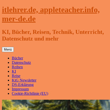
Zum
itlehrer.de, appleteacher.info,
Inhalt
springen
mer-de.de
KI, Bücher, Reisen, Technik, Unterricht,
Datenschutz und mehr
Menü
Bücher
Datenschutz
Reihen
KI
Reise
KiG Newsletter
DS-Erklärung
Impressum
Cookie-Richtlinie (EU)