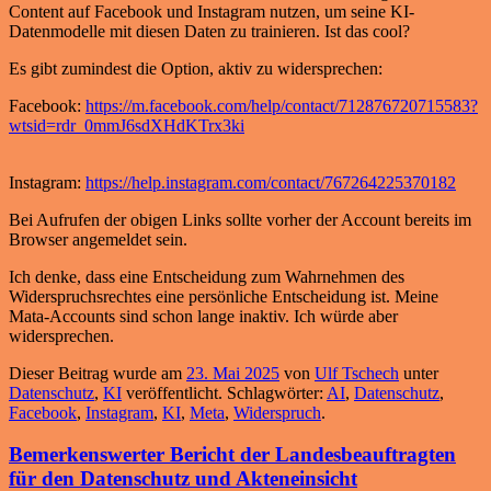
Content auf Facebook und Instagram nutzen, um seine KI-
Datenmodelle mit diesen Daten zu trainieren. Ist das cool?
Es gibt zumindest die Option, aktiv zu widersprechen:
Facebook:
https://m.facebook.com/help/contact/712876720715583?
wtsid=rdr_0mmJ6sdXHdKTrx3ki
Instagram:
https://help.instagram.com/contact/767264225370182
Bei Aufrufen der obigen Links sollte vorher der Account bereits im
Browser angemeldet sein.
Ich denke, dass eine Entscheidung zum Wahrnehmen des
Widerspruchsrechtes eine persönliche Entscheidung ist. Meine
Mata-Accounts sind schon lange inaktiv. Ich würde aber
widersprechen.
Dieser Beitrag wurde am
23. Mai 2025
von
Ulf Tschech
unter
Datenschutz
,
KI
veröffentlicht. Schlagwörter:
AI
,
Datenschutz
,
Facebook
,
Instagram
,
KI
,
Meta
,
Widerspruch
.
Bemerkenswerter Bericht der Landesbeauftragten
für den Datenschutz und Akteneinsicht