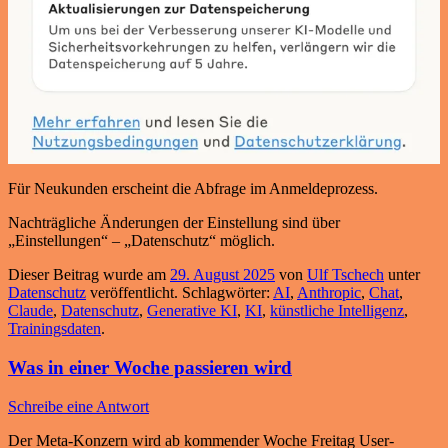
Für Neukunden erscheint die Abfrage im Anmeldeprozess.
Nachträgliche Änderungen der Einstellung sind über
„Einstellungen“ – „Datenschutz“ möglich.
Dieser Beitrag wurde am
29. August 2025
von
Ulf Tschech
unter
Datenschutz
veröffentlicht. Schlagwörter:
AI
,
Anthropic
,
Chat
,
Claude
,
Datenschutz
,
Generative KI
,
KI
,
künstliche Intelligenz
,
Trainingsdaten
.
Was in einer Woche passieren wird
Schreibe eine Antwort
Der Meta-Konzern wird ab kommender Woche Freitag User-