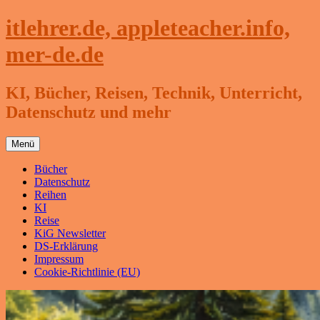
Zum
itlehrer.de, appleteacher.info,
Inhalt
springen
mer-de.de
KI, Bücher, Reisen, Technik, Unterricht,
Datenschutz und mehr
Menü
Bücher
Datenschutz
Reihen
KI
Reise
KiG Newsletter
DS-Erklärung
Impressum
Cookie-Richtlinie (EU)