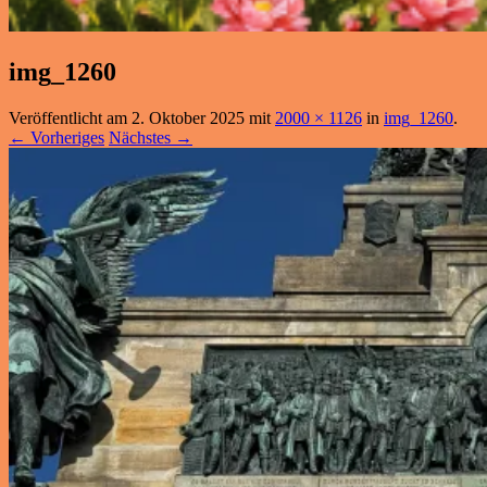
img_1260
Veröffentlicht am
2. Oktober 2025
mit
2000 × 1126
in
img_1260
.
← Vorheriges
Nächstes →