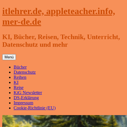
Zum
itlehrer.de, appleteacher.info,
Inhalt
springen
mer-de.de
KI, Bücher, Reisen, Technik, Unterricht,
Datenschutz und mehr
Menü
Bücher
Datenschutz
Reihen
KI
Reise
KiG Newsletter
DS-Erklärung
Impressum
Cookie-Richtlinie (EU)