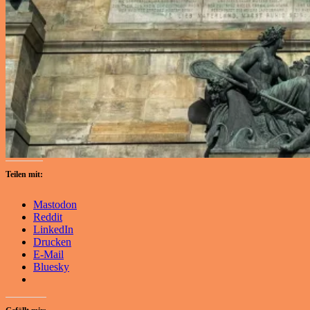
Teilen mit:
Mastodon
Reddit
LinkedIn
Drucken
E-Mail
Bluesky