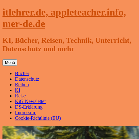
Zum
itlehrer.de, appleteacher.info,
Inhalt
springen
mer-de.de
KI, Bücher, Reisen, Technik, Unterricht,
Datenschutz und mehr
Menü
Bücher
Datenschutz
Reihen
KI
Reise
KiG Newsletter
DS-Erklärung
Impressum
Cookie-Richtlinie (EU)