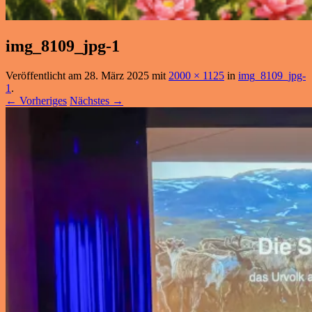
img_8109_jpg-1
Veröffentlicht am
28. März 2025
mit
2000 × 1125
in
img_8109_jpg-
1
.
← Vorheriges
Nächstes →