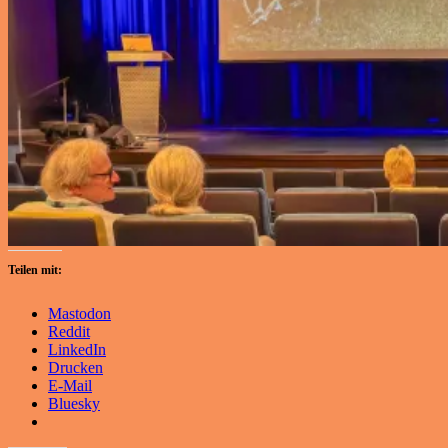
Teilen mit:
Mastodon
Reddit
LinkedIn
Drucken
E-Mail
Bluesky