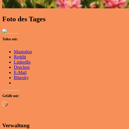
Foto des Tages
Teilen mit:
Mastodon
Reddit
LinkedIn
Drucken
E-Mail
Bluesky
Gefällt mir:
Wird
geladen …
Verwaltung