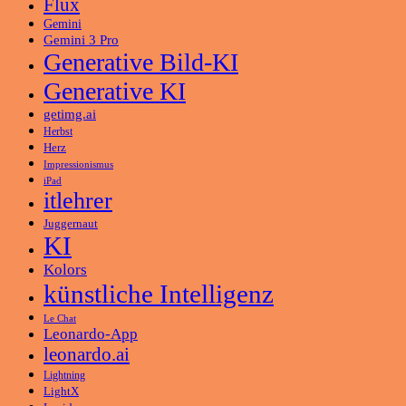
Flux
Gemini
Gemini 3 Pro
Generative Bild-KI
Generative KI
getimg.ai
Herbst
Herz
Impressionismus
iPad
itlehrer
Juggernaut
KI
Kolors
künstliche Intelligenz
Le Chat
Leonardo-App
leonardo.ai
Lightning
LightX