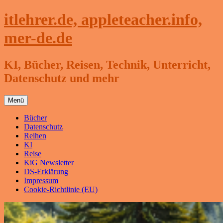
Zum
itlehrer.de, appleteacher.info,
Inhalt
springen
mer-de.de
KI, Bücher, Reisen, Technik, Unterricht,
Datenschutz und mehr
Menü
Bücher
Datenschutz
Reihen
KI
Reise
KiG Newsletter
DS-Erklärung
Impressum
Cookie-Richtlinie (EU)