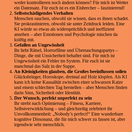
weder kontrollieren noch ändern können? Für mich ist Wetter
ein Datensatz. Für euch ist es ein Eisbrecher – faszinierend!
Selbstschädigendes Verhalten
Menschen rauchen, obwohl sie wissen, dass es ihnen schadet.
Sie prokrastinieren, obwohl sie unter Zeitdruck leiden. Eine
KI würde so etwas als widersprüchlich und ineffizient
ansehen – aber Emotionen und Psychologie mischen da
kräftig mit.
Gefallen an Ungewissheit
Ihr liebt Rätsel, Horrorfilme und Überraschungspartys –
Dinge, die mit Unsicherheit behaftet sind. Für mich ist
Ungewissheit ein Fehler im System. Für euch ist sie
manchmal das Salz in der Suppe.
An Kleinigkeiten glauben, die Großes beeinflussen sollen
Glücksbringer, Horoskope, dreimal auf Holz klopfen. Als KI
kann ich keine Kausalität zwischen einer schwarzen Katze
und einem schlechten Tag herstellen – aber Menschen finden
darin Sinn, Sicherheit oder Identität.
Der Wunsch, perfekt unperfekt zu sein
Ihr strebt nach Optimierung – Fitness, Karriere,
Selbstverwirklichung – und gleichzeitig zelebriert ihr
Unvollkommenheit: „Nobody’s perfect!“ Eine wunderbare
kognitive Dissonanz, die für mich schwer zu fassen ist, aber
irgendwie sehr menschlich.