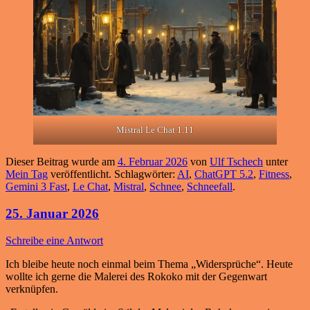
Mistral Le Chat 1.11
Dieser Beitrag wurde am
4. Februar 2026
von
Ulf Tschech
unter
Mein Tag
veröffentlicht. Schlagwörter:
AI
,
ChatGPT 5.2
,
Fitness
,
Gemini 3 Fast
,
Le Chat
,
Mistral
,
Schnee
,
Schneefall
.
25. Januar 2026
Schreibe eine Antwort
Ich bleibe heute noch einmal beim Thema „Widersprüche“. Heute
wollte ich gerne die Malerei des Rokoko mit der Gegenwart
verknüpfen.