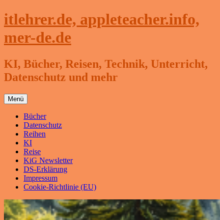
Zum
itlehrer.de, appleteacher.info,
Inhalt
springen
mer-de.de
KI, Bücher, Reisen, Technik, Unterricht,
Datenschutz und mehr
Menü
Bücher
Datenschutz
Reihen
KI
Reise
KiG Newsletter
DS-Erklärung
Impressum
Cookie-Richtlinie (EU)