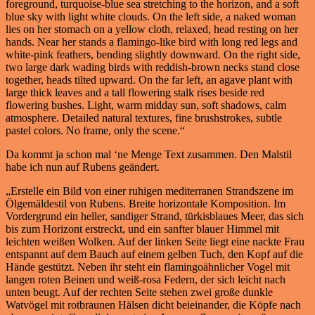
foreground, turquoise-blue sea stretching to the horizon, and a soft
blue sky with light white clouds. On the left side, a naked woman
lies on her stomach on a yellow cloth, relaxed, head resting on her
hands. Near her stands a flamingo-like bird with long red legs and
white-pink feathers, bending slightly downward. On the right side,
two large dark wading birds with reddish-brown necks stand close
together, heads tilted upward. On the far left, an agave plant with
large thick leaves and a tall flowering stalk rises beside red
flowering bushes. Light, warm midday sun, soft shadows, calm
atmosphere. Detailed natural textures, fine brushstrokes, subtle
pastel colors. No frame, only the scene.“
Da kommt ja schon mal ‘ne Menge Text zusammen. Den Malstil
habe ich nun auf Rubens geändert.
„Erstelle ein Bild von einer ruhigen mediterranen Strandszene im
Ölgemäldestil von Rubens. Breite horizontale Komposition. Im
Vordergrund ein heller, sandiger Strand, türkisblaues Meer, das sich
bis zum Horizont erstreckt, und ein sanfter blauer Himmel mit
leichten weißen Wolken. Auf der linken Seite liegt eine nackte Frau
entspannt auf dem Bauch auf einem gelben Tuch, den Kopf auf die
Hände gestützt. Neben ihr steht ein flamingoähnlicher Vogel mit
langen roten Beinen und weiß-rosa Federn, der sich leicht nach
unten beugt. Auf der rechten Seite stehen zwei große dunkle
Watvögel mit rotbraunen Hälsen dicht beieinander, die Köpfe nach