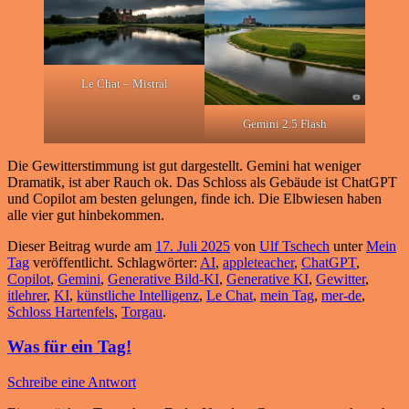
Le Chat – Mistral
Gemini 2.5 Flash
Die Gewitterstimmung ist gut dargestellt. Gemini hat weniger
Dramatik, ist aber Rauch ok. Das Schloss als Gebäude ist ChatGPT
und Copilot am besten gelungen, finde ich. Die Elbwiesen haben
alle vier gut hinbekommen.
Dieser Beitrag wurde am
17. Juli 2025
von
Ulf Tschech
unter
Mein
Tag
veröffentlicht. Schlagwörter:
AI
,
appleteacher
,
ChatGPT
,
Copilot
,
Gemini
,
Generative Bild-KI
,
Generative KI
,
Gewitter
,
itlehrer
,
KI
,
künstliche Intelligenz
,
Le Chat
,
mein Tag
,
mer-de
,
Schloss Hartenfels
,
Torgau
.
Was für ein Tag!
Schreibe eine Antwort