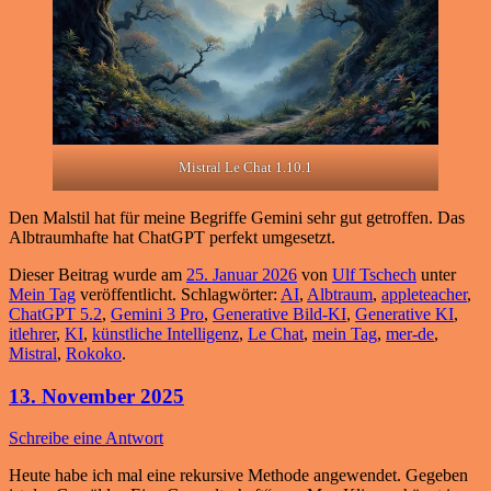
Mistral Le Chat 1.10.1
Den Malstil hat für meine Begriffe Gemini sehr gut getroffen. Das
Albtraumhafte hat ChatGPT perfekt umgesetzt.
Dieser Beitrag wurde am
25. Januar 2026
von
Ulf Tschech
unter
Mein Tag
veröffentlicht. Schlagwörter:
AI
,
Albtraum
,
appleteacher
,
ChatGPT 5.2
,
Gemini 3 Pro
,
Generative Bild-KI
,
Generative KI
,
itlehrer
,
KI
,
künstliche Intelligenz
,
Le Chat
,
mein Tag
,
mer-de
,
Mistral
,
Rokoko
.
13. November 2025
Schreibe eine Antwort
Heute habe ich mal eine rekursive Methode angewendet. Gegeben