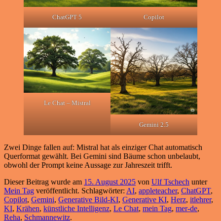
ChatGPT 5
Copilot
Le Chat – Mistral
Gemini 2.5
Zwei Dinge fallen auf: Mistral hat als einziger Chat automatisch
Querformat gewählt. Bei Gemini sind Bäume schon unbelaubt,
obwohl der Prompt keine Aussage zur Jahreszeit trifft.
Dieser Beitrag wurde am
15. August 2025
von
Ulf Tschech
unter
Mein Tag
veröffentlicht. Schlagwörter:
AI
,
appleteacher
,
ChatGPT
,
Copilot
,
Gemini
,
Generative Bild-KI
,
Generative KI
,
Herz
,
itlehrer
,
KI
,
Krähen
,
künstliche Intelligenz
,
Le Chat
,
mein Tag
,
mer-de
,
Reha
,
Schmannewitz
.