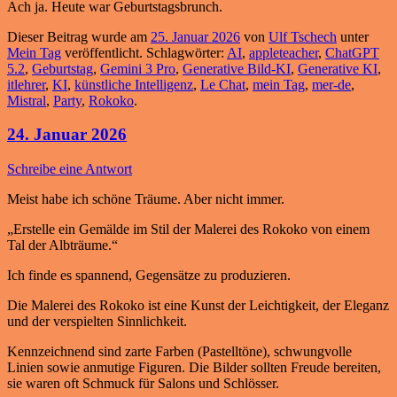
Ach ja. Heute war Geburtstagsbrunch.
Dieser Beitrag wurde am
25. Januar 2026
von
Ulf Tschech
unter
Mein Tag
veröffentlicht. Schlagwörter:
AI
,
appleteacher
,
ChatGPT
5.2
,
Geburtstag
,
Gemini 3 Pro
,
Generative Bild-KI
,
Generative KI
,
itlehrer
,
KI
,
künstliche Intelligenz
,
Le Chat
,
mein Tag
,
mer-de
,
Mistral
,
Party
,
Rokoko
.
24. Januar 2026
Schreibe eine Antwort
Meist habe ich schöne Träume. Aber nicht immer.
„Erstelle ein Gemälde im Stil der Malerei des Rokoko von einem
Tal der Albträume.“
Ich finde es spannend, Gegensätze zu produzieren.
Die Malerei des Rokoko ist eine Kunst der Leichtigkeit, der Eleganz
und der verspielten Sinnlichkeit.
Kennzeichnend sind zarte Farben (Pastelltöne), schwungvolle
Linien sowie anmutige Figuren. Die Bilder sollten Freude bereiten,
sie waren oft Schmuck für Salons und Schlösser.