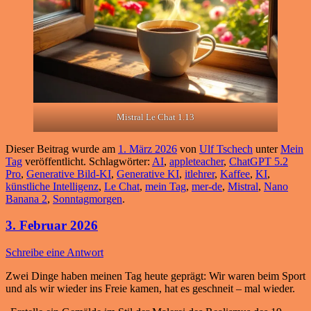
Mistral Le Chat 1.13
Dieser Beitrag wurde am
1. März 2026
von
Ulf Tschech
unter
Mein
Tag
veröffentlicht. Schlagwörter:
AI
,
appleteacher
,
ChatGPT 5.2
Pro
,
Generative Bild-KI
,
Generative KI
,
itlehrer
,
Kaffee
,
KI
,
künstliche Intelligenz
,
Le Chat
,
mein Tag
,
mer-de
,
Mistral
,
Nano
Banana 2
,
Sonntagmorgen
.
3. Februar 2026
Schreibe eine Antwort
Zwei Dinge haben meinen Tag heute geprägt: Wir waren beim Sport
und als wir wieder ins Freie kamen, hat es geschneit – mal wieder.