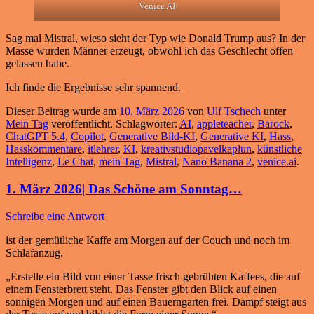
Venice AI
Sag mal Mistral, wieso sieht der Typ wie Donald Trump aus? In der
Masse wurden Männer erzeugt, obwohl ich das Geschlecht offen
gelassen habe.
Ich finde die Ergebnisse sehr spannend.
Dieser Beitrag wurde am
10. März 2026
von
Ulf Tschech
unter
Mein Tag
veröffentlicht. Schlagwörter:
AI
,
appleteacher
,
Barock
,
ChatGPT 5.4
,
Copilot
,
Generative Bild-KI
,
Generative KI
,
Hass
,
Hasskommentare
,
itlehrer
,
KI
,
kreativstudiopavelkaplun
,
künstliche
Intelligenz
,
Le Chat
,
mein Tag
,
Mistral
,
Nano Banana 2
,
venice.ai
.
1. März 2026| Das Schöne am Sonntag…
Schreibe eine Antwort
ist der gemütliche Kaffe am Morgen auf der Couch und noch im
Schlafanzug.
„Erstelle ein Bild von einer Tasse frisch gebrühten Kaffees, die auf
einem Fensterbrett steht. Das Fenster gibt den Blick auf einen
sonnigen Morgen und auf einen Bauerngarten frei. Dampf steigt aus