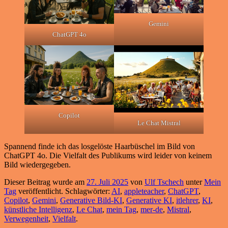
Gemini
ChatGPT 4o
Copilot
Le Chat Mistral
Spannend finde ich das losgelöste Haarbüschel im Bild von
ChatGPT 4o. Die Vielfalt des Publikums wird leider von keinem
Bild wiedergegeben.
Dieser Beitrag wurde am
27. Juli 2025
von
Ulf Tschech
unter
Mein
Tag
veröffentlicht. Schlagwörter:
AI
,
appleteacher
,
ChatGPT
,
Copilot
,
Gemini
,
Generative Bild-KI
,
Generative KI
,
itlehrer
,
KI
,
künstliche Intelligenz
,
Le Chat
,
mein Tag
,
mer-de
,
Mistral
,
Verwegenheit
,
Vielfalt
.