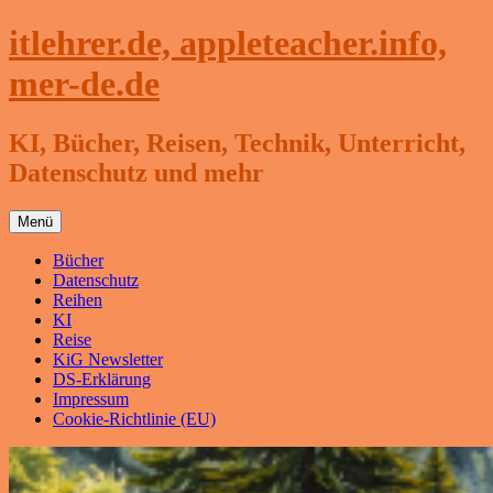
Zum
itlehrer.de, appleteacher.info,
Inhalt
springen
mer-de.de
KI, Bücher, Reisen, Technik, Unterricht,
Datenschutz und mehr
Menü
Bücher
Datenschutz
Reihen
KI
Reise
KiG Newsletter
DS-Erklärung
Impressum
Cookie-Richtlinie (EU)