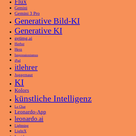
Flux
Gemini
Gemini 3 Pro
Generative Bild-KI
Generative KI
getimg.ai
Herbst
Herz
Impressionismus
iPad
itlehrer
Juggernaut
KI
Kolors
künstliche Intelligenz
Le Chat
Leonardo-App
leonardo.ai
Lightning
LightX