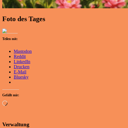
Foto des Tages
Teilen mit:
Mastodon
Reddit
LinkedIn
Drucken
E-Mail
Bluesky
Gefällt mir:
Wird
geladen …
Verwaltung