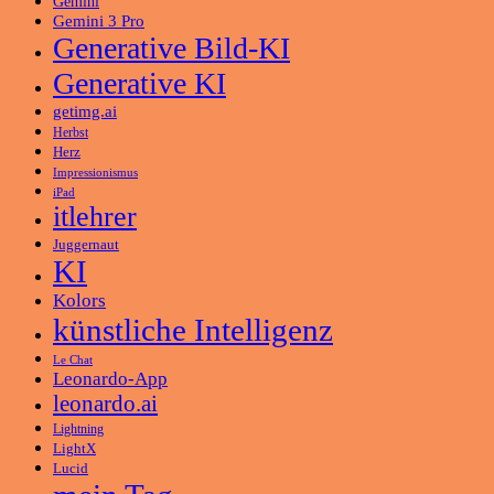
Gemini
Gemini 3 Pro
Generative Bild-KI
Generative KI
getimg.ai
Herbst
Herz
Impressionismus
iPad
itlehrer
Juggernaut
KI
Kolors
künstliche Intelligenz
Le Chat
Leonardo-App
leonardo.ai
Lightning
LightX
Lucid