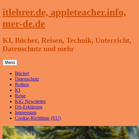
Zum
itlehrer.de, appleteacher.info,
Inhalt
springen
mer-de.de
KI, Bücher, Reisen, Technik, Unterricht,
Datenschutz und mehr
Menü
Bücher
Datenschutz
Reihen
KI
Reise
KiG Newsletter
DS-Erklärung
Impressum
Cookie-Richtlinie (EU)