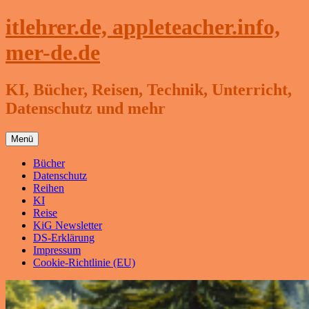
Zum
itlehrer.de, appleteacher.info,
Inhalt
springen
mer-de.de
KI, Bücher, Reisen, Technik, Unterricht,
Datenschutz und mehr
Menü
Bücher
Datenschutz
Reihen
KI
Reise
KiG Newsletter
DS-Erklärung
Impressum
Cookie-Richtlinie (EU)