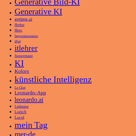
Generative Bild-KI
Generative KI
getimg.ai
Herbst
Herz
Impressionismus
iPad
itlehrer
Juggernaut
KI
Kolors
künstliche Intelligenz
Le Chat
Leonardo-App
leonardo.ai
Lightning
LightX
Lucid
mein Tag
mer-de