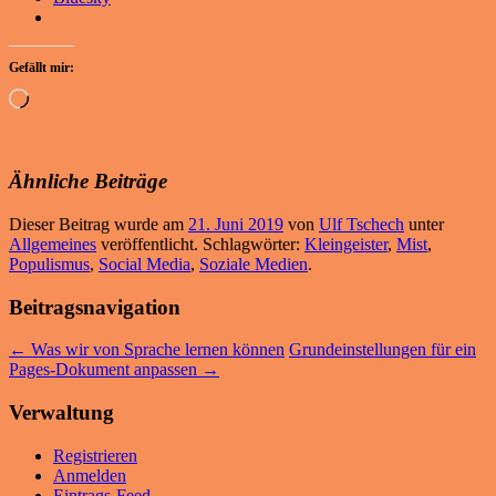
Gefällt mir:
Wird
geladen …
Ähnliche Beiträge
Dieser Beitrag wurde am
21. Juni 2019
von
Ulf Tschech
unter
Allgemeines
veröffentlicht. Schlagwörter:
Kleingeister
,
Mist
,
Populismus
,
Social Media
,
Soziale Medien
.
Beitragsnavigation
←
Was wir von Sprache lernen können
Grundeinstellungen für ein
Pages-Dokument anpassen
→
Verwaltung
Registrieren
Anmelden
Eintrags-Feed