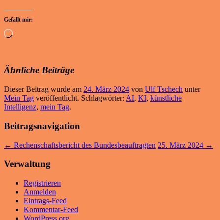
Gefällt mir:
Wird
geladen …
Ähnliche Beiträge
Dieser Beitrag wurde am
24. März 2024
von
Ulf Tschech
unter
Mein Tag
veröffentlicht. Schlagwörter:
AI
,
KI
,
künstliche
Intelligenz
,
mein Tag
.
Beitragsnavigation
←
Rechenschaftsbericht des Bundesbeauftragten
25. März 2024
→
Verwaltung
Registrieren
Anmelden
Eintrags-Feed
Kommentar-Feed
WordPress.org