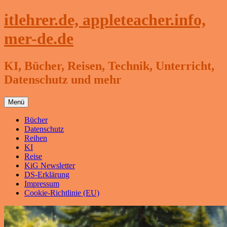
Zum
itlehrer.de, appleteacher.info,
Inhalt
springen
mer-de.de
KI, Bücher, Reisen, Technik, Unterricht,
Datenschutz und mehr
Menü
Bücher
Datenschutz
Reihen
KI
Reise
KiG Newsletter
DS-Erklärung
Impressum
Cookie-Richtlinie (EU)