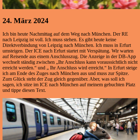
24. März 2024
Ich bin heute Nachmittag auf dem Weg nach München. Der RE
nach Leipzig ist voll. Ich muss stehen. Es gibt heute keine
Direktverbindung von Leipzig nach München. Ich muss in Erfurt
umsteigen. Der ICE nach Erfurt startet mit Verspätung. Wir warten
auf Reisende aus einem Anschlusszug. Die Anzeige in der DB-App
wechselt ständig zwischen „Ihr Anschluss kann voraussichtlich nicht
erreicht werden.“ und „ Ihr Anschluss wird erreicht.“ In Erfurt steige
ich am Ende des Zuges nach München aus und muss zur Spitze.
Zum Glück steht der Zug gleich gegenüber. Aber, was soll ich
sagen, ich sitze im ICE nach München auf meinem gebuchten Platz
und tippe diesen Text.