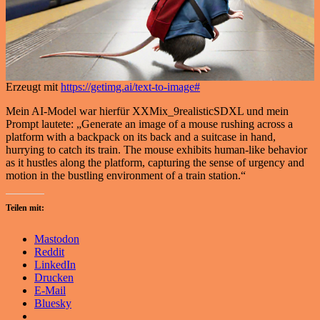
Erzeugt mit
https://getimg.ai/text-to-image#
Mein AI-Model war hierfür XXMix_9realisticSDXL und mein
Prompt lautete: „Generate an image of a mouse rushing across a
platform with a backpack on its back and a suitcase in hand,
hurrying to catch its train. The mouse exhibits human-like behavior
as it hustles along the platform, capturing the sense of urgency and
motion in the bustling environment of a train station.“
Teilen mit:
Mastodon
Reddit
LinkedIn
Drucken
E-Mail
Bluesky