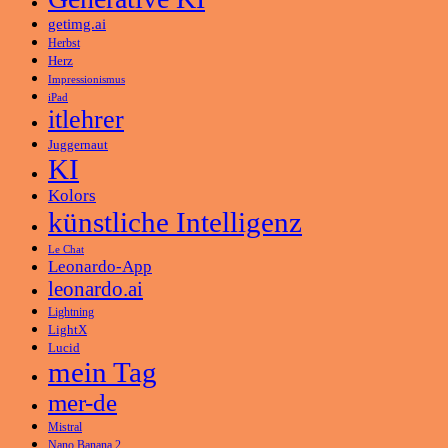
getimg.ai
Herbst
Herz
Impressionismus
iPad
itlehrer
Juggernaut
KI
Kolors
künstliche Intelligenz
Le Chat
Leonardo-App
leonardo.ai
Lightning
LightX
Lucid
mein Tag
mer-de
Mistral
Nano Banana 2