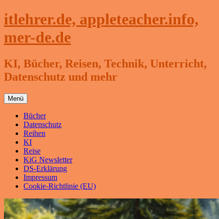
Zum
itlehrer.de, appleteacher.info,
Inhalt
springen
mer-de.de
KI, Bücher, Reisen, Technik, Unterricht,
Datenschutz und mehr
Menü
Bücher
Datenschutz
Reihen
KI
Reise
KiG Newsletter
DS-Erklärung
Impressum
Cookie-Richtlinie (EU)