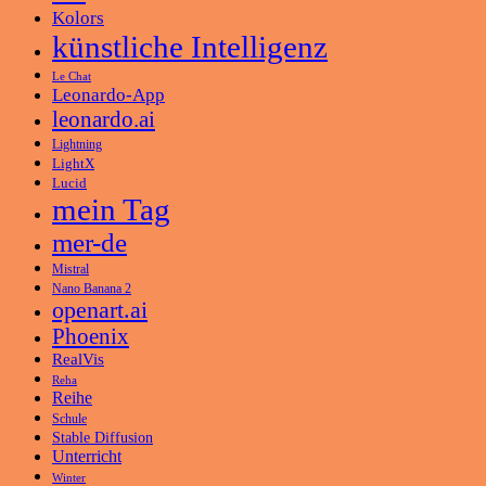
Kolors
künstliche Intelligenz
Le Chat
Leonardo-App
leonardo.ai
Lightning
LightX
Lucid
mein Tag
mer-de
Mistral
Nano Banana 2
openart.ai
Phoenix
RealVis
Reha
Reihe
Schule
Stable Diffusion
Unterricht
Winter