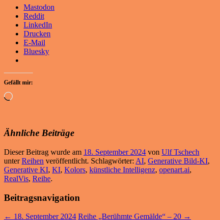
Mastodon
Reddit
LinkedIn
Drucken
E-Mail
Bluesky
Gefällt mir:
Wird
geladen …
Ähnliche Beiträge
Dieser Beitrag wurde am
18. September 2024
von
Ulf Tschech
unter
Reihen
veröffentlicht. Schlagwörter:
AI
,
Generative Bild-KI
,
Generative KI
,
KI
,
Kolors
,
künstliche Intelligenz
,
openart.ai
,
RealVis
,
Reihe
.
Beitragsnavigation
←
18. September 2024
Reihe „Berühmte Gemälde“ – 20
→