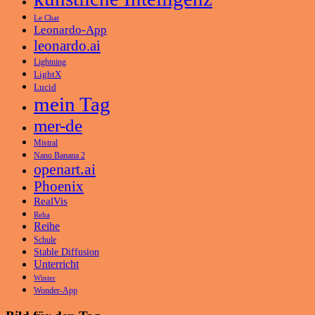
Le Chat
Leonardo-App
leonardo.ai
Lightning
LightX
Lucid
mein Tag
mer-de
Mistral
Nano Banana 2
openart.ai
Phoenix
RealVis
Reha
Reihe
Schule
Stable Diffusion
Unterricht
Winter
Wonder-App