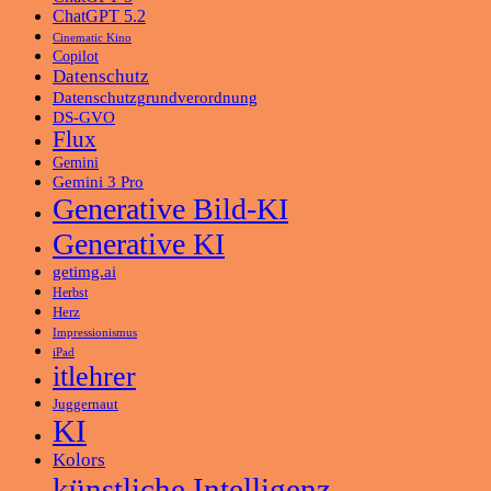
ChatGPT 5.2
Cinematic Kino
Copilot
Datenschutz
Datenschutzgrundverordnung
DS-GVO
Flux
Gemini
Gemini 3 Pro
Generative Bild-KI
Generative KI
getimg.ai
Herbst
Herz
Impressionismus
iPad
itlehrer
Juggernaut
KI
Kolors
künstliche Intelligenz