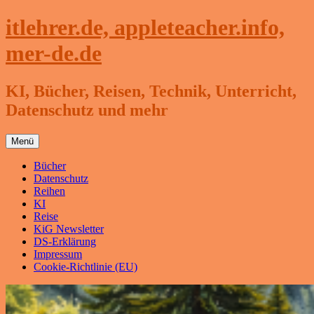
Zum
itlehrer.de, appleteacher.info,
Inhalt
springen
mer-de.de
KI, Bücher, Reisen, Technik, Unterricht,
Datenschutz und mehr
Menü
Bücher
Datenschutz
Reihen
KI
Reise
KiG Newsletter
DS-Erklärung
Impressum
Cookie-Richtlinie (EU)