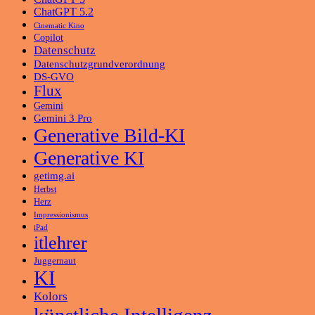
ChatGPT 5.2
Cinematic Kino
Copilot
Datenschutz
Datenschutzgrundverordnung
DS-GVO
Flux
Gemini
Gemini 3 Pro
Generative Bild-KI
Generative KI
getimg.ai
Herbst
Herz
Impressionismus
iPad
itlehrer
Juggernaut
KI
Kolors