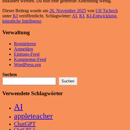
diskutiert werden. Da hilft eine generelle Ablehnung wenig.
Dieser Beitrag wurde am
26. November 2025
von
Ulf Tschech
unter
KI
veröffentlicht. Schlagwörter:
AI
,
KI
,
KI-Entwicklung
,
künstliche Intelligenz
.
Verwaltung
Registrieren
Anmelden
Eintrags-Feed
Kommentar-Feed
WordPress.org
Suchen
Suchen
Verwendete Schlagwörter
AI
appleteacher
ChatGPT
ChatGPT 5