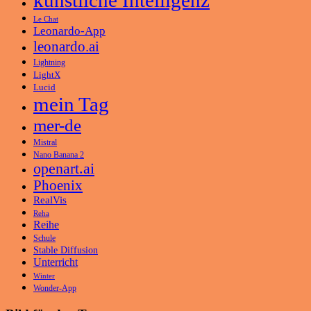
künstliche Intelligenz
Le Chat
Leonardo-App
leonardo.ai
Lightning
LightX
Lucid
mein Tag
mer-de
Mistral
Nano Banana 2
openart.ai
Phoenix
RealVis
Reha
Reihe
Schule
Stable Diffusion
Unterricht
Winter
Wonder-App