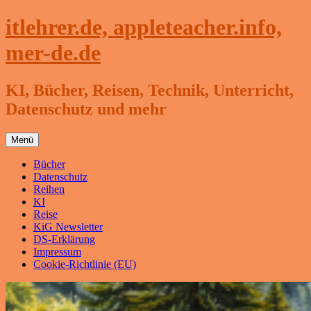
Zum
itlehrer.de, appleteacher.info,
Inhalt
springen
mer-de.de
KI, Bücher, Reisen, Technik, Unterricht,
Datenschutz und mehr
Menü
Bücher
Datenschutz
Reihen
KI
Reise
KiG Newsletter
DS-Erklärung
Impressum
Cookie-Richtlinie (EU)