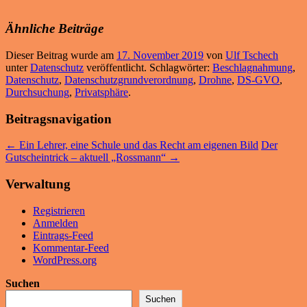
Ähnliche Beiträge
Dieser Beitrag wurde am
17. November 2019
von
Ulf Tschech
unter
Datenschutz
veröffentlicht. Schlagwörter:
Beschlagnahmung
,
Datenschutz
,
Datenschutzgrundverordnung
,
Drohne
,
DS-GVO
,
Durchsuchung
,
Privatsphäre
.
Beitragsnavigation
←
Ein Lehrer, eine Schule und das Recht am eigenen Bild
Der
Gutscheintrick – aktuell „Rossmann“
→
Verwaltung
Registrieren
Anmelden
Eintrags-Feed
Kommentar-Feed
WordPress.org
Suchen
Suchen