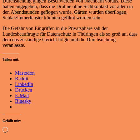
Durchsuchung gingen Beschwerden von Nachbarn voraus. Diese
hatten angegeben, dass die Drohne ohne Sichtkontakt vor allem in
den Abendstunden geflogen wurde. Gärten wurden überflogen,
Schlafzimmerfenster könnten gefilmt worden sein.
Die Gefahr von Eingriffen in die Privatsphäre sah der
Landesbeauftragte für Datenschutz in Thüringen als so groß an, dass
dem das zuständige Gericht folgte und die Durchsuchung
veranlasste.
Teilen mit:
Mastodon
Reddit
LinkedIn
Drucken
E-Mail
Bluesky
Gefällt mir:
Wird
geladen …