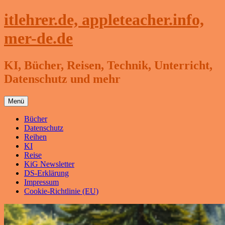
Zum
itlehrer.de, appleteacher.info,
Inhalt
springen
mer-de.de
KI, Bücher, Reisen, Technik, Unterricht,
Datenschutz und mehr
Menü
Bücher
Datenschutz
Reihen
KI
Reise
KiG Newsletter
DS-Erklärung
Impressum
Cookie-Richtlinie (EU)