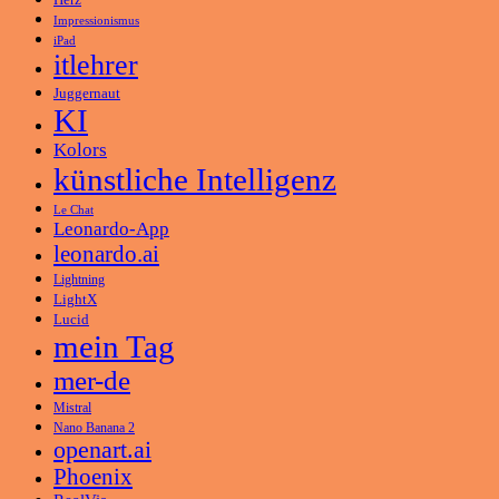
Impressionismus
iPad
itlehrer
Juggernaut
KI
Kolors
künstliche Intelligenz
Le Chat
Leonardo-App
leonardo.ai
Lightning
LightX
Lucid
mein Tag
mer-de
Mistral
Nano Banana 2
openart.ai
Phoenix