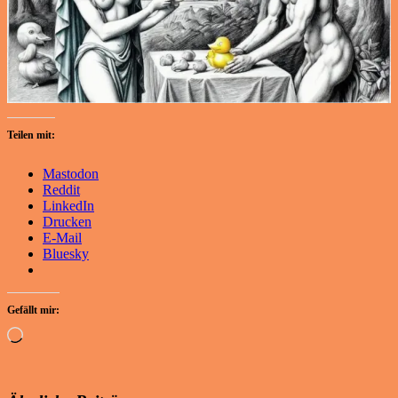
Teilen mit:
Mastodon
Reddit
LinkedIn
Drucken
E-Mail
Bluesky
Gefällt mir:
Wird
geladen …