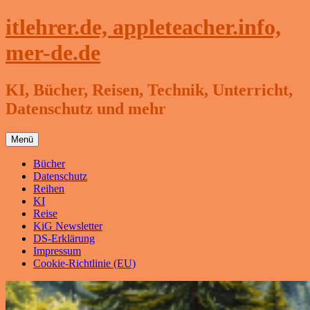
Zum
itlehrer.de, appleteacher.info,
Inhalt
springen
mer-de.de
KI, Bücher, Reisen, Technik, Unterricht,
Datenschutz und mehr
Menü
Bücher
Datenschutz
Reihen
KI
Reise
KiG Newsletter
DS-Erklärung
Impressum
Cookie-Richtlinie (EU)