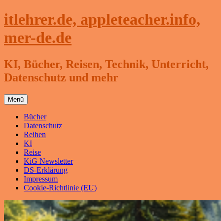
Zum
itlehrer.de, appleteacher.info,
Inhalt
springen
mer-de.de
KI, Bücher, Reisen, Technik, Unterricht,
Datenschutz und mehr
Menü
Bücher
Datenschutz
Reihen
KI
Reise
KiG Newsletter
DS-Erklärung
Impressum
Cookie-Richtlinie (EU)