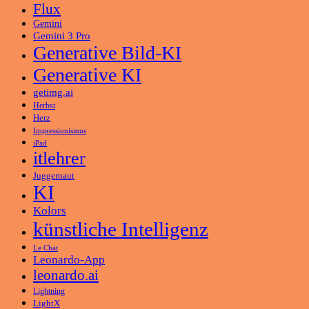
Flux
Gemini
Gemini 3 Pro
Generative Bild-KI
Generative KI
getimg.ai
Herbst
Herz
Impressionismus
iPad
itlehrer
Juggernaut
KI
Kolors
künstliche Intelligenz
Le Chat
Leonardo-App
leonardo.ai
Lightning
LightX