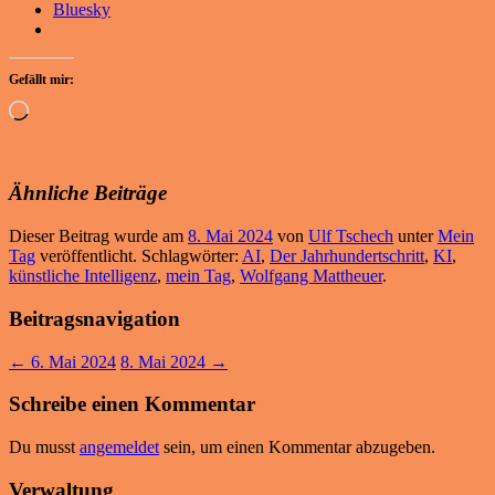
Bluesky
Gefällt mir:
Wird
geladen …
Ähnliche Beiträge
Dieser Beitrag wurde am
8. Mai 2024
von
Ulf Tschech
unter
Mein
Tag
veröffentlicht. Schlagwörter:
AI
,
Der Jahrhundertschritt
,
KI
,
künstliche Intelligenz
,
mein Tag
,
Wolfgang Mattheuer
.
Beitragsnavigation
←
6. Mai 2024
8. Mai 2024
→
Schreibe einen Kommentar
Du musst
angemeldet
sein, um einen Kommentar abzugeben.
Verwaltung