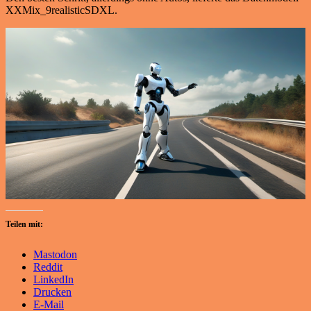
XXMix_9realisticSDXL.
Teilen mit:
Mastodon
Reddit
LinkedIn
Drucken
E-Mail