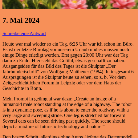
7. Mai 2024
Schreibe eine Antwort
Heute war mal wieder so ein Tag. 6:25 Uhr war ich schon im Büro.
Es ist der letzte Bürotag vor unserem Urlaub und es müssen noch
einige Dinge erledigt werden. Erst gegen 20:00 Uhr war der Tag
dann zu Ende. Hier steht das Gefühl, etwas geschafft zu haben.
Ausgangsidee für das Bild des Tages ist die Skulptur „Der
Jahrhundertschritt“ von Wolfgang Mattheuer (1984). In insgesamt 6
Ausprägungen ist die Skulptur heute zu sehen, so z. b. Vor dem
Zeitgeschichtlichen Forum in Leipzig oder vor dem Haus der
Geschichte in Bonn.
Mein Prompt in getimg.ai war dazu: „Create an image of a
humanoid male robot standing at the edge of a highway. The robot
is in a dynamic pose, as if he is about to enter the roadway with a
very large and sweeping stride. One leg is stretched far forward.
Several cars can be seen driving past quickly. The scene should
depict a mixture of futuristic technology and nature.“
Den besten Schritt, allerdings ohne Autos, lieferte das Datenmodell