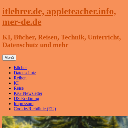
Zum
itlehrer.de, appleteacher.info,
Inhalt
springen
mer-de.de
KI, Bücher, Reisen, Technik, Unterricht,
Datenschutz und mehr
Menü
Bücher
Datenschutz
Reihen
KI
Reise
KiG Newsletter
DS-Erklärung
Impressum
Cookie-Richtlinie (EU)