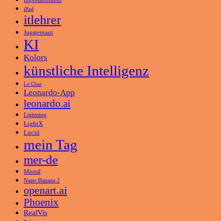
Impressionismus
iPad
itlehrer
Juggernaut
KI
Kolors
künstliche Intelligenz
Le Chat
Leonardo-App
leonardo.ai
Lightning
LightX
Lucid
mein Tag
mer-de
Mistral
Nano Banana 2
openart.ai
Phoenix
RealVis