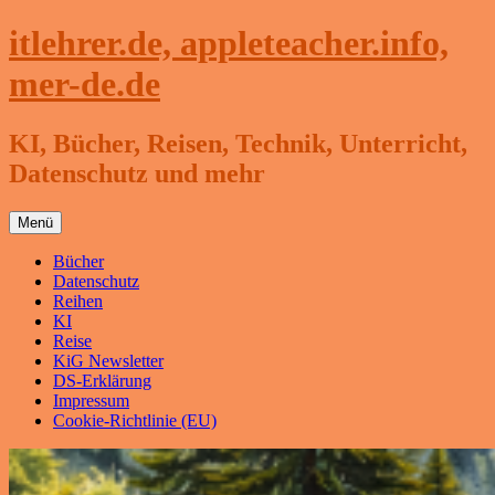
Zum
itlehrer.de, appleteacher.info,
Inhalt
springen
mer-de.de
KI, Bücher, Reisen, Technik, Unterricht,
Datenschutz und mehr
Menü
Bücher
Datenschutz
Reihen
KI
Reise
KiG Newsletter
DS-Erklärung
Impressum
Cookie-Richtlinie (EU)