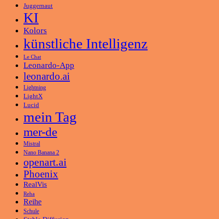
Juggernaut
KI
Kolors
künstliche Intelligenz
Le Chat
Leonardo-App
leonardo.ai
Lightning
LightX
Lucid
mein Tag
mer-de
Mistral
Nano Banana 2
openart.ai
Phoenix
RealVis
Reha
Reihe
Schule