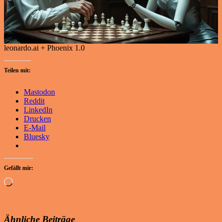
leonardo.ai + Phoenix 1.0
Teilen mit:
Mastodon
Reddit
LinkedIn
Drucken
E-Mail
Bluesky
Gefällt mir:
Wird
geladen …
Ähnliche Beiträge