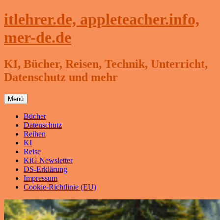
Zum
itlehrer.de, appleteacher.info,
Inhalt
springen
mer-de.de
KI, Bücher, Reisen, Technik, Unterricht,
Datenschutz und mehr
Menü
Bücher
Datenschutz
Reihen
KI
Reise
KiG Newsletter
DS-Erklärung
Impressum
Cookie-Richtlinie (EU)