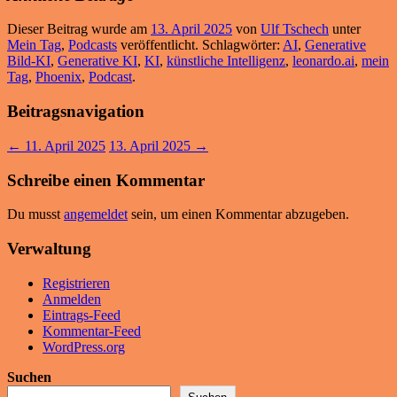
Dieser Beitrag wurde am
13. April 2025
von
Ulf Tschech
unter
Mein Tag
,
Podcasts
veröffentlicht. Schlagwörter:
AI
,
Generative
Bild-KI
,
Generative KI
,
KI
,
künstliche Intelligenz
,
leonardo.ai
,
mein
Tag
,
Phoenix
,
Podcast
.
Beitragsnavigation
←
11. April 2025
13. April 2025
→
Schreibe einen Kommentar
Du musst
angemeldet
sein, um einen Kommentar abzugeben.
Verwaltung
Registrieren
Anmelden
Eintrags-Feed
Kommentar-Feed
WordPress.org
Suchen