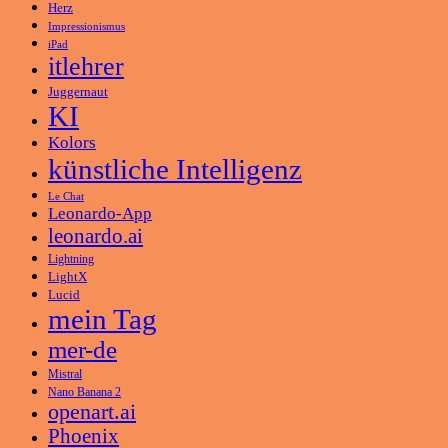
Herz
Impressionismus
iPad
itlehrer
Juggernaut
KI
Kolors
künstliche Intelligenz
Le Chat
Leonardo-App
leonardo.ai
Lightning
LightX
Lucid
mein Tag
mer-de
Mistral
Nano Banana 2
openart.ai
Phoenix