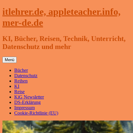
Zum
itlehrer.de, appleteacher.info,
Inhalt
springen
mer-de.de
KI, Bücher, Reisen, Technik, Unterricht,
Datenschutz und mehr
Menü
Bücher
Datenschutz
Reihen
KI
Reise
KiG Newsletter
DS-Erklärung
Impressum
Cookie-Richtlinie (EU)