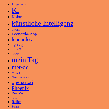
Juggernaut
KI
Kolors
künstliche Intelligenz
Le Chat
Leonardo-App
leonardo.ai
Lightning
LightX
Lucid
mein Tag
mer-de
Mistral
Nano Banana 2
openart.ai
Phoenix
RealVis
Reha
Reihe
Schule