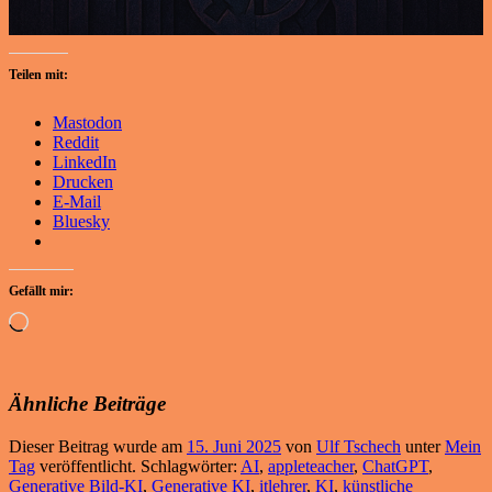
Teilen mit:
Mastodon
Reddit
LinkedIn
Drucken
E-Mail
Bluesky
Gefällt mir:
Wird
geladen …
Ähnliche Beiträge
Dieser Beitrag wurde am
15. Juni 2025
von
Ulf Tschech
unter
Mein
Tag
veröffentlicht. Schlagwörter:
AI
,
appleteacher
,
ChatGPT
,
Generative Bild-KI
,
Generative KI
,
itlehrer
,
KI
,
künstliche