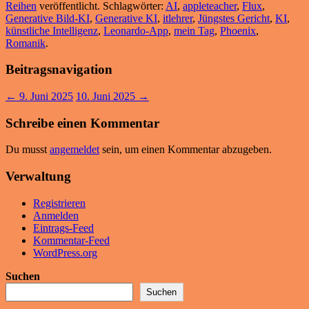
Reihen
veröffentlicht. Schlagwörter:
AI
,
appleteacher
,
Flux
,
Generative Bild-KI
,
Generative KI
,
itlehrer
,
Jüngstes Gericht
,
KI
,
künstliche Intelligenz
,
Leonardo-App
,
mein Tag
,
Phoenix
,
Romanik
.
Beitragsnavigation
←
9. Juni 2025
10. Juni 2025
→
Schreibe einen Kommentar
Du musst
angemeldet
sein, um einen Kommentar abzugeben.
Verwaltung
Registrieren
Anmelden
Eintrags-Feed
Kommentar-Feed
WordPress.org
Suchen
Suchen