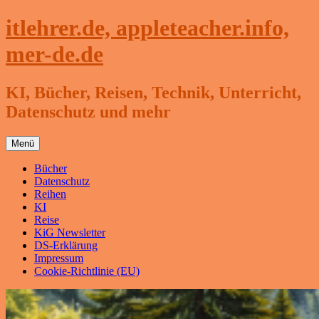
Zum
itlehrer.de, appleteacher.info,
Inhalt
springen
mer-de.de
KI, Bücher, Reisen, Technik, Unterricht,
Datenschutz und mehr
Menü
Bücher
Datenschutz
Reihen
KI
Reise
KiG Newsletter
DS-Erklärung
Impressum
Cookie-Richtlinie (EU)