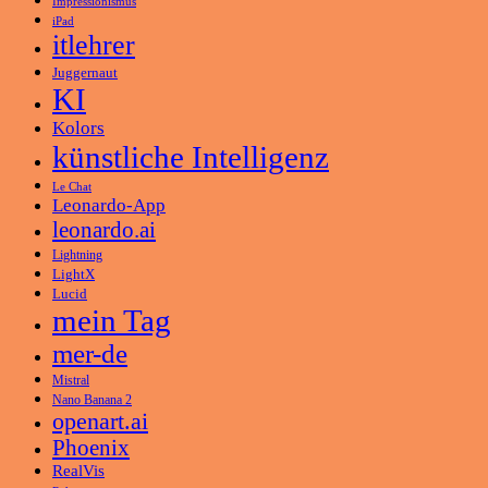
Impressionismus
iPad
itlehrer
Juggernaut
KI
Kolors
künstliche Intelligenz
Le Chat
Leonardo-App
leonardo.ai
Lightning
LightX
Lucid
mein Tag
mer-de
Mistral
Nano Banana 2
openart.ai
Phoenix
RealVis