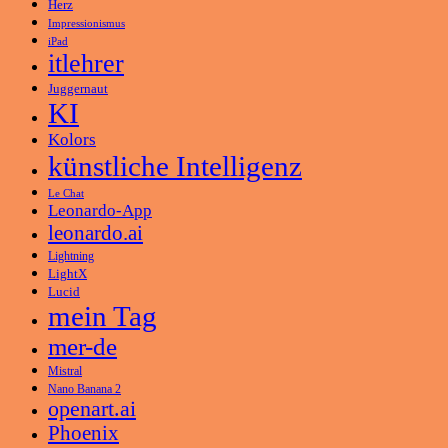
Herz
Impressionismus
iPad
itlehrer
Juggernaut
KI
Kolors
künstliche Intelligenz
Le Chat
Leonardo-App
leonardo.ai
Lightning
LightX
Lucid
mein Tag
mer-de
Mistral
Nano Banana 2
openart.ai
Phoenix