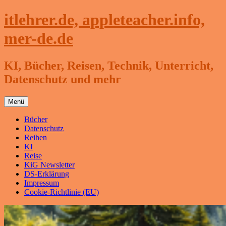
Zum
itlehrer.de, appleteacher.info,
Inhalt
springen
mer-de.de
KI, Bücher, Reisen, Technik, Unterricht,
Datenschutz und mehr
Menü
Bücher
Datenschutz
Reihen
KI
Reise
KiG Newsletter
DS-Erklärung
Impressum
Cookie-Richtlinie (EU)