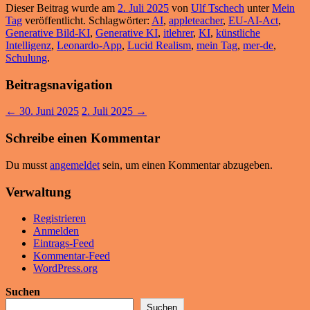
Dieser Beitrag wurde am
2. Juli 2025
von
Ulf Tschech
unter
Mein
Tag
veröffentlicht. Schlagwörter:
AI
,
appleteacher
,
EU-AI-Act
,
Generative Bild-KI
,
Generative KI
,
itlehrer
,
KI
,
künstliche
Intelligenz
,
Leonardo-App
,
Lucid Realism
,
mein Tag
,
mer-de
,
Schulung
.
Beitragsnavigation
←
30. Juni 2025
2. Juli 2025
→
Schreibe einen Kommentar
Du musst
angemeldet
sein, um einen Kommentar abzugeben.
Verwaltung
Registrieren
Anmelden
Eintrags-Feed
Kommentar-Feed
WordPress.org
Suchen
Suchen