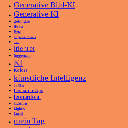
Generative Bild-KI
Generative KI
getimg.ai
Herbst
Herz
Impressionismus
iPad
itlehrer
Juggernaut
KI
Kolors
künstliche Intelligenz
Le Chat
Leonardo-App
leonardo.ai
Lightning
LightX
Lucid
mein Tag