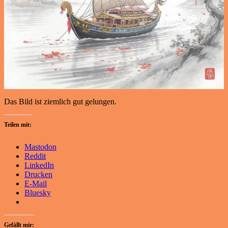
Das Bild ist ziemlich gut gelungen.
Teilen mit:
Mastodon
Reddit
LinkedIn
Drucken
E-Mail
Bluesky
Gefällt mir: