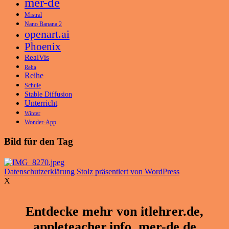
mer-de
Mistral
Nano Banana 2
openart.ai
Phoenix
RealVis
Reha
Reihe
Schule
Stable Diffusion
Unterricht
Winter
Wonder-App
Bild für den Tag
Datenschutzerklärung
Stolz präsentiert von WordPress
X
Entdecke mehr von itlehrer.de,
appleteacher.info, mer-de.de