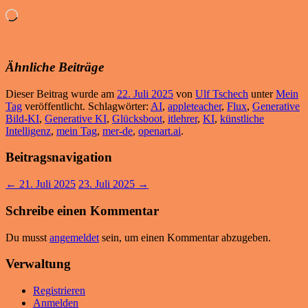
Wird
geladen …
Ähnliche Beiträge
Dieser Beitrag wurde am
22. Juli 2025
von
Ulf Tschech
unter
Mein
Tag
veröffentlicht. Schlagwörter:
AI
,
appleteacher
,
Flux
,
Generative
Bild-KI
,
Generative KI
,
Glücksboot
,
itlehrer
,
KI
,
künstliche
Intelligenz
,
mein Tag
,
mer-de
,
openart.ai
.
Beitragsnavigation
←
21. Juli 2025
23. Juli 2025
→
Schreibe einen Kommentar
Du musst
angemeldet
sein, um einen Kommentar abzugeben.
Verwaltung
Registrieren
Anmelden