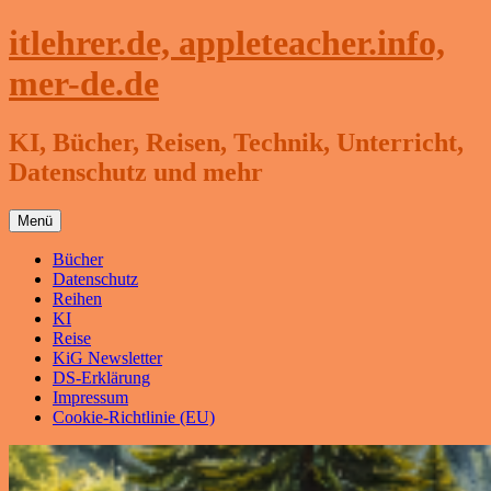
Zum
itlehrer.de, appleteacher.info,
Inhalt
springen
mer-de.de
KI, Bücher, Reisen, Technik, Unterricht,
Datenschutz und mehr
Menü
Bücher
Datenschutz
Reihen
KI
Reise
KiG Newsletter
DS-Erklärung
Impressum
Cookie-Richtlinie (EU)