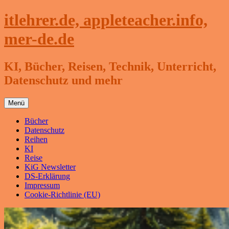
Zum
itlehrer.de, appleteacher.info,
Inhalt
springen
mer-de.de
KI, Bücher, Reisen, Technik, Unterricht,
Datenschutz und mehr
Menü
Bücher
Datenschutz
Reihen
KI
Reise
KiG Newsletter
DS-Erklärung
Impressum
Cookie-Richtlinie (EU)