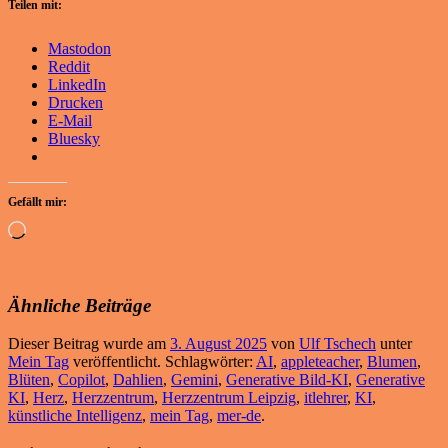
Teilen mit:
Mastodon
Reddit
LinkedIn
Drucken
E-Mail
Bluesky
Gefällt mir:
Wird
geladen …
Ähnliche Beiträge
Dieser Beitrag wurde am
3. August 2025
von
Ulf Tschech
unter
Mein Tag
veröffentlicht. Schlagwörter:
AI
,
appleteacher
,
Blumen
,
Blüten
,
Copilot
,
Dahlien
,
Gemini
,
Generative Bild-KI
,
Generative
KI
,
Herz
,
Herzzentrum
,
Herzzentrum Leipzig
,
itlehrer
,
KI
,
künstliche Intelligenz
,
mein Tag
,
mer-de
.