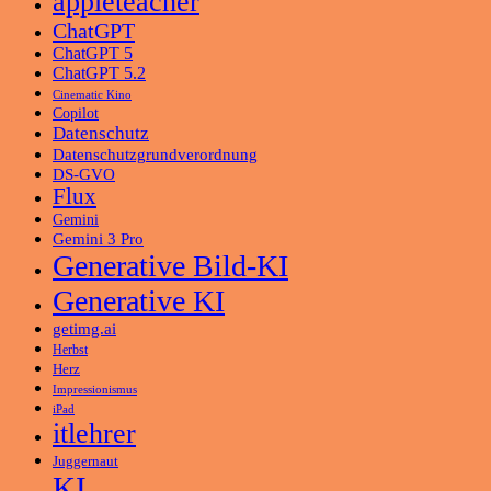
appleteacher
ChatGPT
ChatGPT 5
ChatGPT 5.2
Cinematic Kino
Copilot
Datenschutz
Datenschutzgrundverordnung
DS-GVO
Flux
Gemini
Gemini 3 Pro
Generative Bild-KI
Generative KI
getimg.ai
Herbst
Herz
Impressionismus
iPad
itlehrer
Juggernaut
KI