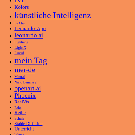
Kolors
künstliche Intelligenz
Le Chat
Leonardo-App
leonardo.ai
Lightning
LightX
Lucid
mein Tag
mer-de
Mistral
Nano Banana 2
openart.ai
Phoenix
RealVis
Reha
Reihe
Schule
Stable Diffusion
Unterricht
Winter