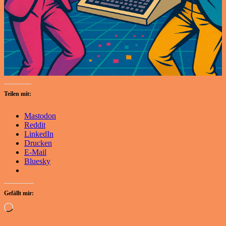
Teilen mit:
Mastodon
Reddit
LinkedIn
Drucken
E-Mail
Bluesky
Gefällt mir:
Wird
geladen …