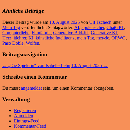
Ähnliche Beiträge
Dieser Beitrag wurde am
10. August 2025
von
Ulf Tschech
unter
Mein Tag
veröffentlicht. Schlagwörter:
AI
,
appleteacher
,
ChatGPT
,
Computerliebe
,
Filmfabrik
,
Generative Bild-KI
,
Generative KI
,
Herz
,
itlehrer
,
KI
,
künstliche Intelligenz
,
mein Tag
,
mer-de
,
ORWO
,
Paso Doble
,
Wolfen
.
Beitragsnavigation
←
„Die Spielerin“ von Isabelle Lehn
10. August 2025
→
Schreibe einen Kommentar
Du musst
angemeldet
sein, um einen Kommentar abzugeben.
Verwaltung
Registrieren
Anmelden
Eintrags-Feed
Kommentar-Feed