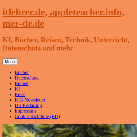
Zum
itlehrer.de, appleteacher.info,
Inhalt
springen
mer-de.de
KI, Bücher, Reisen, Technik, Unterricht,
Datenschutz und mehr
Menü
Bücher
Datenschutz
Reihen
KI
Reise
KiG Newsletter
DS-Erklärung
Impressum
Cookie-Richtlinie (EU)