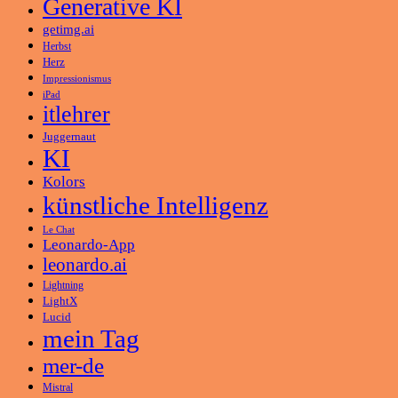
Generative KI
getimg.ai
Herbst
Herz
Impressionismus
iPad
itlehrer
Juggernaut
KI
Kolors
künstliche Intelligenz
Le Chat
Leonardo-App
leonardo.ai
Lightning
LightX
Lucid
mein Tag
mer-de
Mistral