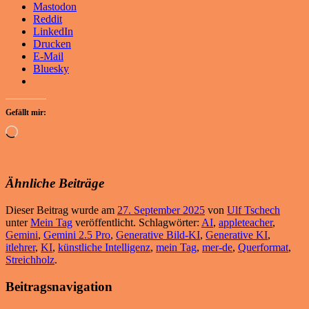
Mastodon
Reddit
LinkedIn
Drucken
E-Mail
Bluesky
Gefällt mir:
Wird
geladen …
Ähnliche Beiträge
Dieser Beitrag wurde am
27. September 2025
von
Ulf Tschech
unter
Mein Tag
veröffentlicht. Schlagwörter:
AI
,
appleteacher
,
Gemini
,
Gemini 2.5 Pro
,
Generative Bild-KI
,
Generative KI
,
itlehrer
,
KI
,
künstliche Intelligenz
,
mein Tag
,
mer-de
,
Querformat
,
Streichholz
.
Beitragsnavigation