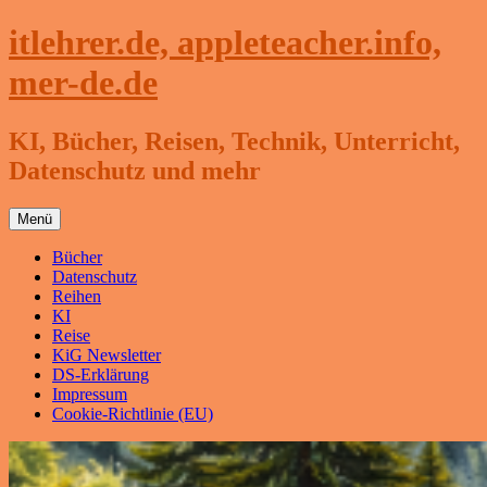
Zum
itlehrer.de, appleteacher.info,
Inhalt
springen
mer-de.de
KI, Bücher, Reisen, Technik, Unterricht,
Datenschutz und mehr
Menü
Bücher
Datenschutz
Reihen
KI
Reise
KiG Newsletter
DS-Erklärung
Impressum
Cookie-Richtlinie (EU)