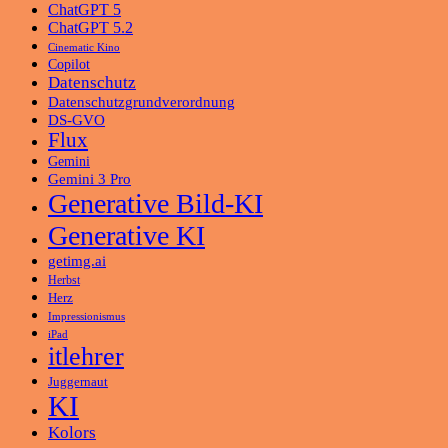
ChatGPT 5
ChatGPT 5.2
Cinematic Kino
Copilot
Datenschutz
Datenschutzgrundverordnung
DS-GVO
Flux
Gemini
Gemini 3 Pro
Generative Bild-KI
Generative KI
getimg.ai
Herbst
Herz
Impressionismus
iPad
itlehrer
Juggernaut
KI
Kolors