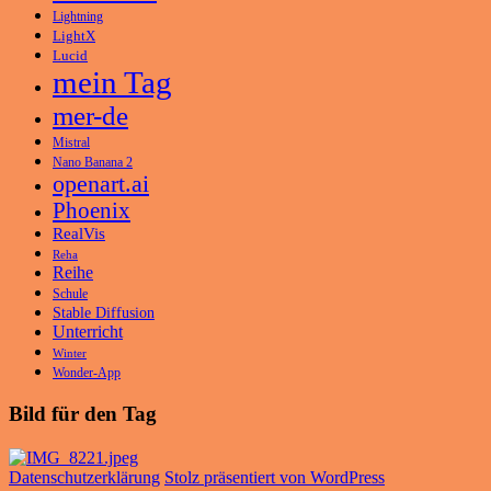
Lightning
LightX
Lucid
mein Tag
mer-de
Mistral
Nano Banana 2
openart.ai
Phoenix
RealVis
Reha
Reihe
Schule
Stable Diffusion
Unterricht
Winter
Wonder-App
Bild für den Tag
Datenschutzerklärung
Stolz präsentiert von WordPress