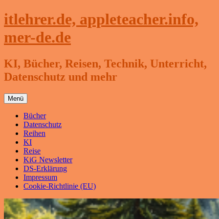
Zum
itlehrer.de, appleteacher.info,
Inhalt
springen
mer-de.de
KI, Bücher, Reisen, Technik, Unterricht,
Datenschutz und mehr
Menü
Bücher
Datenschutz
Reihen
KI
Reise
KiG Newsletter
DS-Erklärung
Impressum
Cookie-Richtlinie (EU)