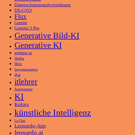
Datenschutzgrundverordnung
DS-GVO
Flux
Gemini
Gemini 3 Pro
Generative Bild-KI
Generative KI
getimg.ai
Herbst
Herz
Impressionismus
iPad
itlehrer
Juggernaut
KI
Kolors
künstliche Intelligenz
Le Chat
Leonardo-App
leonardo.ai