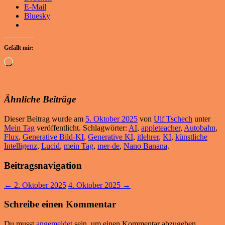
E-Mail
Bluesky
Gefällt mir:
Wird
geladen …
Ähnliche Beiträge
Dieser Beitrag wurde am
5. Oktober 2025
von
Ulf Tschech
unter
Mein Tag
veröffentlicht. Schlagwörter:
AI
,
appleteacher
,
Autobahn
,
Flux
,
Generative Bild-KI
,
Generative KI
,
itlehrer
,
KI
,
künstliche
Intelligenz
,
Lucid
,
mein Tag
,
mer-de
,
Nano Banana
.
Beitragsnavigation
←
2. Oktober 2025
4. Oktober 2025
→
Schreibe einen Kommentar
Du musst
angemeldet
sein, um einen Kommentar abzugeben.