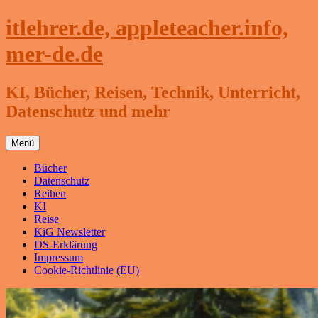
Zum
itlehrer.de, appleteacher.info,
Inhalt
springen
mer-de.de
KI, Bücher, Reisen, Technik, Unterricht,
Datenschutz und mehr
Menü
Bücher
Datenschutz
Reihen
KI
Reise
KiG Newsletter
DS-Erklärung
Impressum
Cookie-Richtlinie (EU)