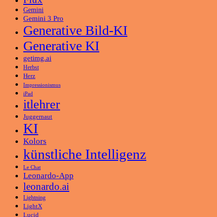
Gemini
Gemini 3 Pro
Generative Bild-KI
Generative KI
getimg.ai
Herbst
Herz
Impressionismus
iPad
itlehrer
Juggernaut
KI
Kolors
künstliche Intelligenz
Le Chat
Leonardo-App
leonardo.ai
Lightning
LightX
Lucid