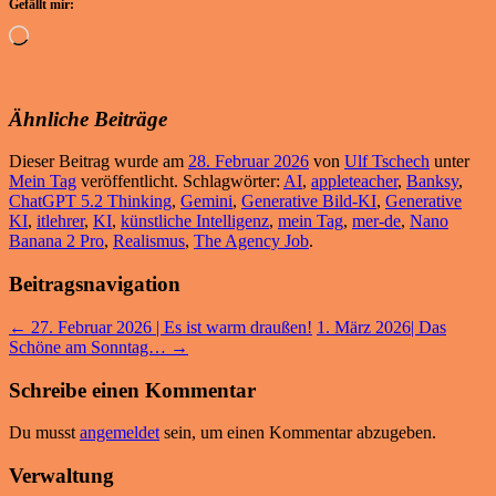
Gefällt mir:
Wird
geladen …
Ähnliche Beiträge
Dieser Beitrag wurde am
28. Februar 2026
von
Ulf Tschech
unter
Mein Tag
veröffentlicht. Schlagwörter:
AI
,
appleteacher
,
Banksy
,
ChatGPT 5.2 Thinking
,
Gemini
,
Generative Bild-KI
,
Generative
KI
,
itlehrer
,
KI
,
künstliche Intelligenz
,
mein Tag
,
mer-de
,
Nano
Banana 2 Pro
,
Realismus
,
The Agency Job
.
Beitragsnavigation
←
27. Februar 2026 | Es ist warm draußen!
1. März 2026| Das
Schöne am Sonntag…
→
Schreibe einen Kommentar
Du musst
angemeldet
sein, um einen Kommentar abzugeben.
Verwaltung