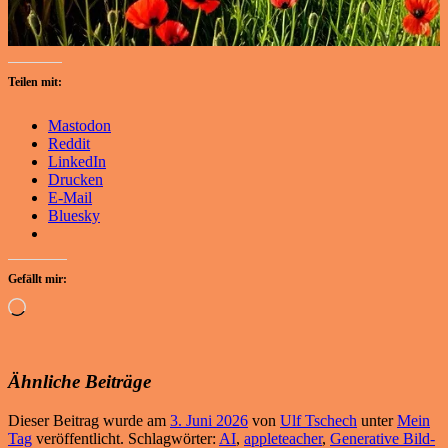
Teilen mit:
Mastodon
Reddit
LinkedIn
Drucken
E-Mail
Bluesky
Gefällt mir:
Wird
geladen …
Ähnliche Beiträge
Dieser Beitrag wurde am
3. Juni 2026
von
Ulf Tschech
unter
Mein
Tag
veröffentlicht. Schlagwörter:
AI
,
appleteacher
,
Generative Bild-