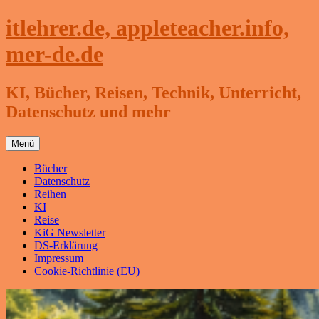
Zum
itlehrer.de, appleteacher.info,
Inhalt
springen
mer-de.de
KI, Bücher, Reisen, Technik, Unterricht,
Datenschutz und mehr
Menü
Bücher
Datenschutz
Reihen
KI
Reise
KiG Newsletter
DS-Erklärung
Impressum
Cookie-Richtlinie (EU)