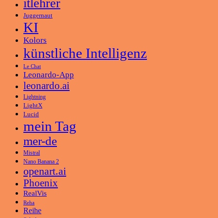
itlehrer
Juggernaut
KI
Kolors
künstliche Intelligenz
Le Chat
Leonardo-App
leonardo.ai
Lightning
LightX
Lucid
mein Tag
mer-de
Mistral
Nano Banana 2
openart.ai
Phoenix
RealVis
Reha
Reihe