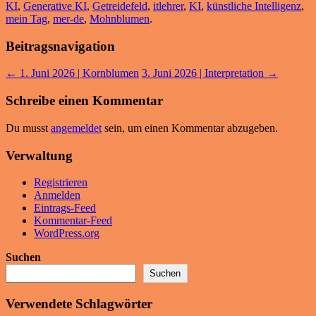
KI
,
Generative KI
,
Getreidefeld
,
itlehrer
,
KI
,
künstliche Intelligenz
,
mein Tag
,
mer-de
,
Mohnblumen
.
Beitragsnavigation
←
1. Juni 2026 | Kornblumen
3. Juni 2026 | Interpretation
→
Schreibe einen Kommentar
Du musst
angemeldet
sein, um einen Kommentar abzugeben.
Verwaltung
Registrieren
Anmelden
Eintrags-Feed
Kommentar-Feed
WordPress.org
Suchen
Suchen
Verwendete Schlagwörter