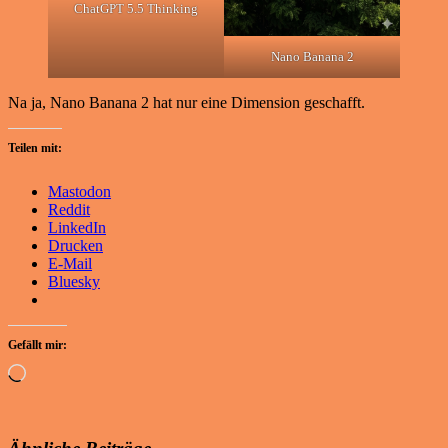
ChatGPT 5.5 Thinking
Nano Banana 2
Na ja, Nano Banana 2 hat nur eine Dimension geschafft.
Teilen mit:
Mastodon
Reddit
LinkedIn
Drucken
E-Mail
Bluesky
Gefällt mir:
Wird
geladen …