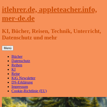
Zum
itlehrer.de, appleteacher.info,
Inhalt
springen
mer-de.de
KI, Bücher, Reisen, Technik, Unterricht,
Datenschutz und mehr
Menü
Bücher
Datenschutz
Reihen
KI
Reise
KiG Newsletter
DS-Erklärung
Impressum
Cookie-Richtlinie (EU)