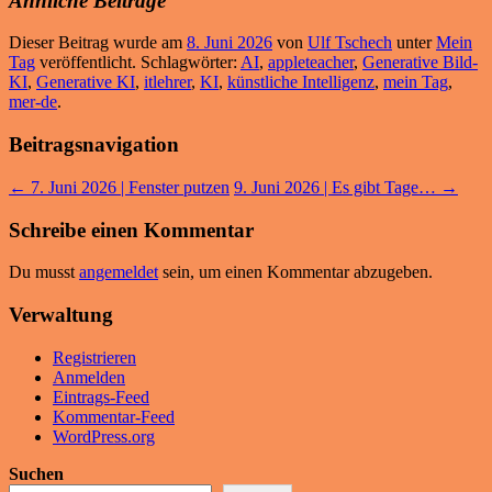
Ähnliche Beiträge
Dieser Beitrag wurde am
8. Juni 2026
von
Ulf Tschech
unter
Mein
Tag
veröffentlicht. Schlagwörter:
AI
,
appleteacher
,
Generative Bild-
KI
,
Generative KI
,
itlehrer
,
KI
,
künstliche Intelligenz
,
mein Tag
,
mer-de
.
Beitragsnavigation
←
7. Juni 2026 | Fenster putzen
9. Juni 2026 | Es gibt Tage…
→
Schreibe einen Kommentar
Du musst
angemeldet
sein, um einen Kommentar abzugeben.
Verwaltung
Registrieren
Anmelden
Eintrags-Feed
Kommentar-Feed
WordPress.org
Suchen