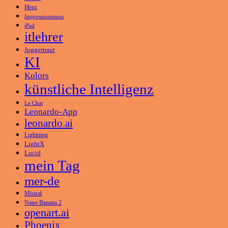
Herz
Impressionismus
iPad
itlehrer
Juggernaut
KI
Kolors
künstliche Intelligenz
Le Chat
Leonardo-App
leonardo.ai
Lightning
LightX
Lucid
mein Tag
mer-de
Mistral
Nano Banana 2
openart.ai
Phoenix