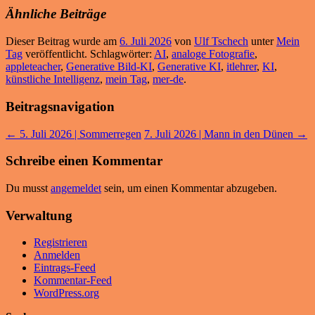
Ähnliche Beiträge
Dieser Beitrag wurde am
6. Juli 2026
von
Ulf Tschech
unter
Mein
Tag
veröffentlicht. Schlagwörter:
AI
,
analoge Fotografie
,
appleteacher
,
Generative Bild-KI
,
Generative KI
,
itlehrer
,
KI
,
künstliche Intelligenz
,
mein Tag
,
mer-de
.
Beitragsnavigation
←
5. Juli 2026 | Sommerregen
7. Juli 2026 | Mann in den Dünen
→
Schreibe einen Kommentar
Du musst
angemeldet
sein, um einen Kommentar abzugeben.
Verwaltung
Registrieren
Anmelden
Eintrags-Feed
Kommentar-Feed
WordPress.org