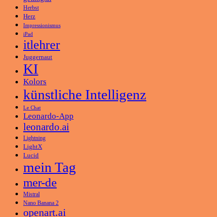
Herbst
Herz
Impressionismus
iPad
itlehrer
Juggernaut
KI
Kolors
künstliche Intelligenz
Le Chat
Leonardo-App
leonardo.ai
Lightning
LightX
Lucid
mein Tag
mer-de
Mistral
Nano Banana 2
openart.ai