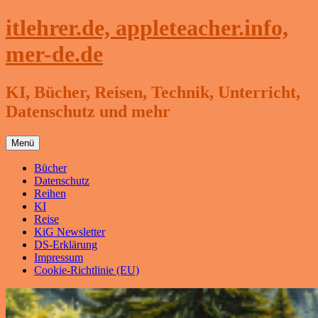
Zum
itlehrer.de, appleteacher.info,
Inhalt
springen
mer-de.de
KI, Bücher, Reisen, Technik, Unterricht,
Datenschutz und mehr
Menü
Bücher
Datenschutz
Reihen
KI
Reise
KiG Newsletter
DS-Erklärung
Impressum
Cookie-Richtlinie (EU)