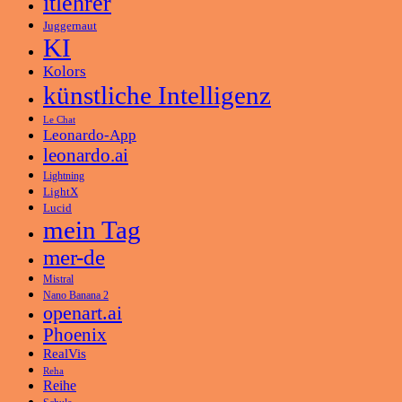
itlehrer
Juggernaut
KI
Kolors
künstliche Intelligenz
Le Chat
Leonardo-App
leonardo.ai
Lightning
LightX
Lucid
mein Tag
mer-de
Mistral
Nano Banana 2
openart.ai
Phoenix
RealVis
Reha
Reihe