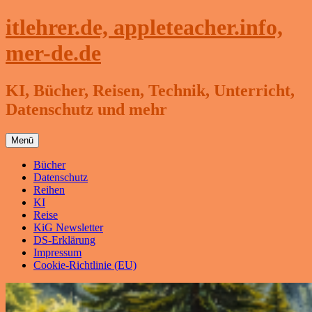
Zum
itlehrer.de, appleteacher.info,
Inhalt
springen
mer-de.de
KI, Bücher, Reisen, Technik, Unterricht,
Datenschutz und mehr
Menü
Bücher
Datenschutz
Reihen
KI
Reise
KiG Newsletter
DS-Erklärung
Impressum
Cookie-Richtlinie (EU)