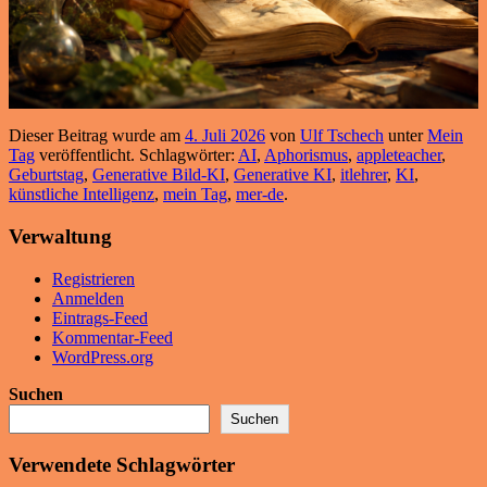
Dieser Beitrag wurde am
4. Juli 2026
von
Ulf Tschech
unter
Mein
Tag
veröffentlicht. Schlagwörter:
AI
,
Aphorismus
,
appleteacher
,
Geburtstag
,
Generative Bild-KI
,
Generative KI
,
itlehrer
,
KI
,
künstliche Intelligenz
,
mein Tag
,
mer-de
.
Verwaltung
Registrieren
Anmelden
Eintrags-Feed
Kommentar-Feed
WordPress.org
Suchen
Suchen
Verwendete Schlagwörter