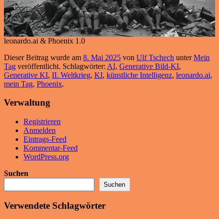
leonardo.ai & Phoenix 1.0
Dieser Beitrag wurde am
8. Mai 2025
von
Ulf Tschech
unter
Mein
Tag
veröffentlicht. Schlagwörter:
AI
,
Generative Bild-KI
,
Generative KI
,
II. Weltkrieg
,
KI
,
künstliche Intelligenz
,
leonardo.ai
,
mein Tag
,
Phoenix
.
Verwaltung
Registrieren
Anmelden
Eintrags-Feed
Kommentar-Feed
WordPress.org
Suchen
Suchen
Verwendete Schlagwörter