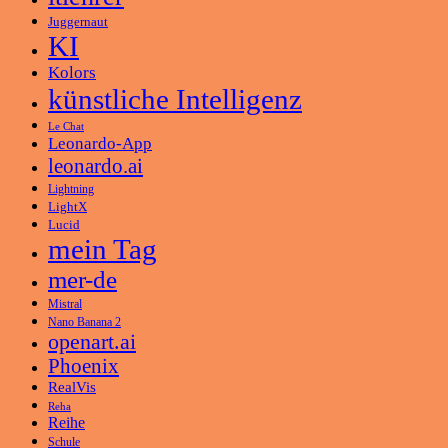
Juggernaut
KI
Kolors
künstliche Intelligenz
Le Chat
Leonardo-App
leonardo.ai
Lightning
LightX
Lucid
mein Tag
mer-de
Mistral
Nano Banana 2
openart.ai
Phoenix
RealVis
Reha
Reihe
Schule