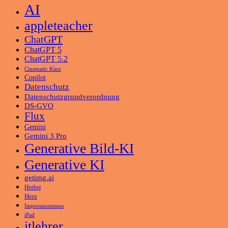
AI
appleteacher
ChatGPT
ChatGPT 5
ChatGPT 5.2
Cinematic Kino
Copilot
Datenschutz
Datenschutzgrundverordnung
DS-GVO
Flux
Gemini
Gemini 3 Pro
Generative Bild-KI
Generative KI
getimg.ai
Herbst
Herz
Impressionismus
iPad
itlehrer