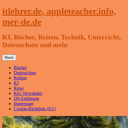
Zum
itlehrer.de, appleteacher.info,
Inhalt
springen
mer-de.de
KI, Bücher, Reisen, Technik, Unterricht,
Datenschutz und mehr
Menü
Bücher
Datenschutz
Reihen
KI
Reise
KiG Newsletter
DS-Erklärung
Impressum
Cookie-Richtlinie (EU)