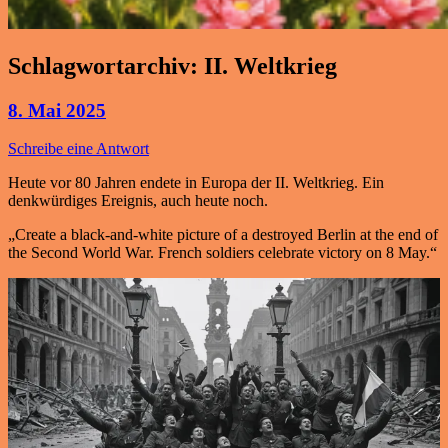
Schlagwortarchiv:
II. Weltkrieg
8. Mai 2025
Schreibe eine Antwort
Heute vor 80 Jahren endete in Europa der II. Weltkrieg. Ein
denkwürdiges Ereignis, auch heute noch.
„Create a black-and-white picture of a destroyed Berlin at the end of
the Second World War. French soldiers celebrate victory on 8 May.“