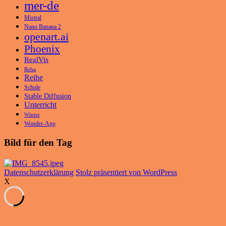
mer-de
Mistral
Nano Banana 2
openart.ai
Phoenix
RealVis
Reha
Reihe
Schule
Stable Diffusion
Unterricht
Winter
Wonder-App
Bild für den Tag
Datenschutzerklärung
Stolz präsentiert von WordPress
X