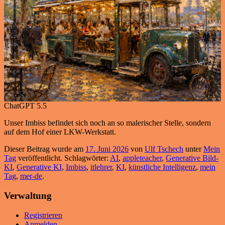
ChatGPT 5.5
Unser Imbiss befindet sich noch an so malerischer Stelle, sondern
auf dem Hof einer LKW-Werkstatt.
Dieser Beitrag wurde am
17. Juni 2026
von
Ulf Tschech
unter
Mein
Tag
veröffentlicht. Schlagwörter:
AI
,
appleteacher
,
Generative Bild-
KI
,
Generative KI
,
Imbiss
,
itlehrer
,
KI
,
künstliche Intelligenz
,
mein
Tag
,
mer-de
.
Verwaltung
Registrieren
Anmelden