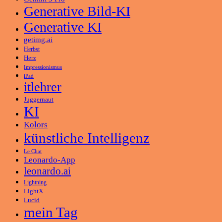
Generative Bild-KI
Generative KI
getimg.ai
Herbst
Herz
Impressionismus
iPad
itlehrer
Juggernaut
KI
Kolors
künstliche Intelligenz
Le Chat
Leonardo-App
leonardo.ai
Lightning
LightX
Lucid
mein Tag