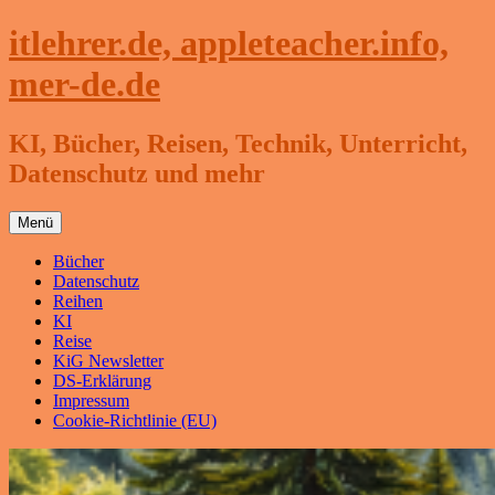
Zum
itlehrer.de, appleteacher.info,
Inhalt
springen
mer-de.de
KI, Bücher, Reisen, Technik, Unterricht,
Datenschutz und mehr
Menü
Bücher
Datenschutz
Reihen
KI
Reise
KiG Newsletter
DS-Erklärung
Impressum
Cookie-Richtlinie (EU)