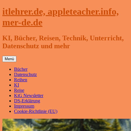
Zum
itlehrer.de, appleteacher.info,
Inhalt
springen
mer-de.de
KI, Bücher, Reisen, Technik, Unterricht,
Datenschutz und mehr
Menü
Bücher
Datenschutz
Reihen
KI
Reise
KiG Newsletter
DS-Erklärung
Impressum
Cookie-Richtlinie (EU)