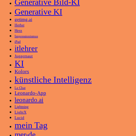
Generative Bild-KI
Generative KI
getimg.ai
Herbst
Herz
Impressionismus
iPad
itlehrer
Juggernaut
KI
Kolors
künstliche Intelligenz
Le Chat
Leonardo-App
leonardo.ai
Lightning
LightX
Lucid
mein Tag
mer-de