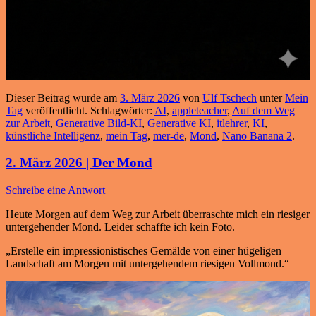
Dieser Beitrag wurde am
3. März 2026
von
Ulf Tschech
unter
Mein
Tag
veröffentlicht. Schlagwörter:
AI
,
appleteacher
,
Auf dem Weg
zur Arbeit
,
Generative Bild-KI
,
Generative KI
,
itlehrer
,
KI
,
künstliche Intelligenz
,
mein Tag
,
mer-de
,
Mond
,
Nano Banana 2
.
2. März 2026 | Der Mond
Schreibe eine Antwort
Heute Morgen auf dem Weg zur Arbeit überraschte mich ein riesiger
untergehender Mond. Leider schaffte ich kein Foto.
„Erstelle ein impressionistisches Gemälde von einer hügeligen
Landschaft am Morgen mit untergehendem riesigen Vollmond.“