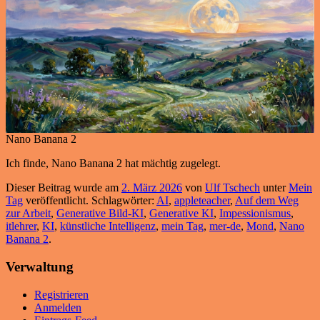
Nano Banana 2
Ich finde, Nano Banana 2 hat mächtig zugelegt.
Dieser Beitrag wurde am
2. März 2026
von
Ulf Tschech
unter
Mein
Tag
veröffentlicht. Schlagwörter:
AI
,
appleteacher
,
Auf dem Weg
zur Arbeit
,
Generative Bild-KI
,
Generative KI
,
Impessionismus
,
itlehrer
,
KI
,
künstliche Intelligenz
,
mein Tag
,
mer-de
,
Mond
,
Nano
Banana 2
.
Verwaltung
Registrieren
Anmelden