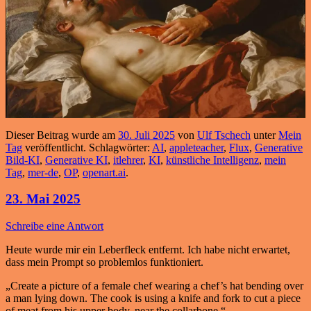
Dieser Beitrag wurde am
30. Juli 2025
von
Ulf Tschech
unter
Mein
Tag
veröffentlicht. Schlagwörter:
AI
,
appleteacher
,
Flux
,
Generative
Bild-KI
,
Generative KI
,
itlehrer
,
KI
,
künstliche Intelligenz
,
mein
Tag
,
mer-de
,
OP
,
openart.ai
.
23. Mai 2025
Schreibe eine Antwort
Heute wurde mir ein Leberfleck entfernt. Ich habe nicht erwartet,
dass mein Prompt so problemlos funktioniert.
„Create a picture of a female chef wearing a chef’s hat bending over
a man lying down. The cook is using a knife and fork to cut a piece
of meat from his upper body, near the collarbone.“