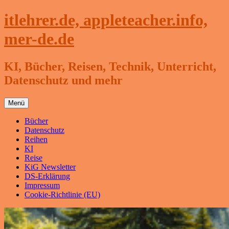
Zum
itlehrer.de, appleteacher.info,
Inhalt
springen
mer-de.de
KI, Bücher, Reisen, Technik, Unterricht,
Datenschutz und mehr
Menü
Bücher
Datenschutz
Reihen
KI
Reise
KiG Newsletter
DS-Erklärung
Impressum
Cookie-Richtlinie (EU)