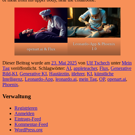
Leonardo-App & Phoenix
1.0
openart.ai & Flux
Dieser Beitrag wurde am
23. Mai 2025
von
Ulf Tschech
unter
Mein
Tag
veröffentlicht. Schlagwörter:
AI
,
appleteacher
,
Flux
,
Generative
Bild-KI
,
Generative KI
,
Hautärztin
,
itlehrer
,
KI
,
künstliche
Intelligenz
,
Leonardo-App
,
leonardo.ai
,
mein Tag
,
OP
,
openart.ai
,
Phoenix
.
Verwaltung
Registrieren
Anmelden
Eintrags-Feed
Kommentar-Feed
WordPress.org