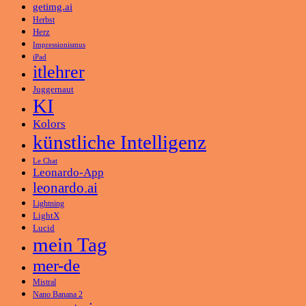
getimg.ai
Herbst
Herz
Impressionismus
iPad
itlehrer
Juggernaut
KI
Kolors
künstliche Intelligenz
Le Chat
Leonardo-App
leonardo.ai
Lightning
LightX
Lucid
mein Tag
mer-de
Mistral
Nano Banana 2