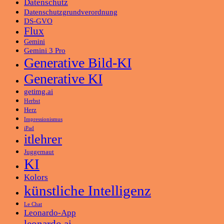
Datenschutz
Datenschutzgrundverordnung
DS-GVO
Flux
Gemini
Gemini 3 Pro
Generative Bild-KI
Generative KI
getimg.ai
Herbst
Herz
Impressionismus
iPad
itlehrer
Juggernaut
KI
Kolors
künstliche Intelligenz
Le Chat
Leonardo-App
leonardo.ai