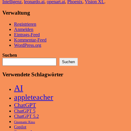
Intelligenz
,
leonardo.ai
,
openart.ai
,
Phoenix
,
Vision XL
.
Verwaltung
Registrieren
Anmelden
Eintrags-Feed
Kommentar-Feed
WordPress.org
Suchen
Suchen
Verwendete Schlagwörter
AI
appleteacher
ChatGPT
ChatGPT 5
ChatGPT 5.2
Cinematic Kino
Copilot