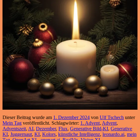
Dieser Beitrag wurde am
1. Dezember 2024
von
Ulf Tschech
unter
Mein Tag
veröffentlicht. Schlagwörter:
1. Advent
,
Advent
,
Adventszeit
,
AI
,
Dezember
,
Flux
,
Generative Bild-KI
,
Generative
KI
,
Juggernaut
,
KI
,
Kolors
,
künstliche Intelligenz
,
leonardo.ai
,
mein
Tag
,
OpenArt XL
,
openart.ai
,
RealVis
,
Vision XL
.