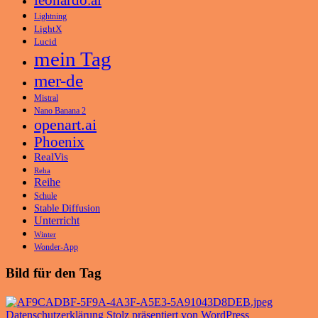
Lightning
LightX
Lucid
mein Tag
mer-de
Mistral
Nano Banana 2
openart.ai
Phoenix
RealVis
Reha
Reihe
Schule
Stable Diffusion
Unterricht
Winter
Wonder-App
Bild für den Tag
Datenschutzerklärung
Stolz präsentiert von WordPress