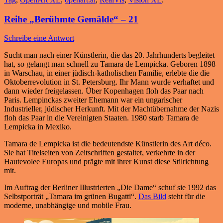
Reihe „Berühmte Gemälde“ – 21
Schreibe eine Antwort
Sucht man nach einer Künstlerin, die das 20. Jahrhunderts begleitet
hat, so gelangt man schnell zu Tamara de Lempicka. Geboren 1898
in Warschau, in einer jüdisch-katholischen Familie, erlebte die die
Oktoberrevolution in St. Petersburg. Ihr Mann wurde verhaftet und
dann wieder freigelassen. Über Kopenhagen floh das Paar nach
Paris. Lempinckas zweiter Ehemann war ein ungarischer
Industrieller, jüdischer Herkunft. Mit der Machtübernahme der Nazis
floh das Paar in die Vereinigten Staaten. 1980 starb Tamara de
Lempicka in Mexiko.
Tamara de Lempicka ist die bedeutendste Künstlerin des Art déco.
Sie hat Titelseiten von Zeitschriften gestaltet, verkehrte in der
Hautevolee Europas und prägte mit ihrer Kunst diese Stilrichtung
mit.
Im Auftrag der Berliner Illustrierten „Die Dame“ schuf sie 1992 das
Selbstporträt „Tamara im grünen Bugatti“.
Das Bild
steht für die
moderne, unabhängige und mobile Frau.