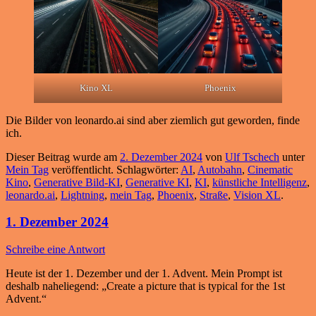
Kino XL
Phoenix
Die Bilder von leonardo.ai sind aber ziemlich gut geworden, finde
ich.
Dieser Beitrag wurde am
2. Dezember 2024
von
Ulf Tschech
unter
Mein Tag
veröffentlicht. Schlagwörter:
AI
,
Autobahn
,
Cinematic
Kino
,
Generative Bild-KI
,
Generative KI
,
KI
,
künstliche Intelligenz
,
leonardo.ai
,
Lightning
,
mein Tag
,
Phoenix
,
Straße
,
Vision XL
.
1. Dezember 2024
Schreibe eine Antwort
Heute ist der 1. Dezember und der 1. Advent. Mein Prompt ist
deshalb naheliegend: „Create a picture that is typical for the 1st
Advent.“