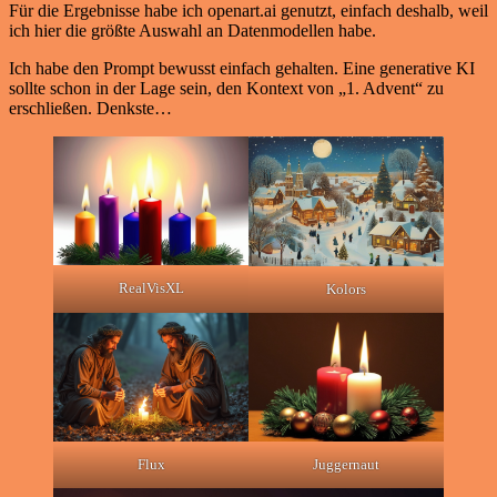
Für die Ergebnisse habe ich openart.ai genutzt, einfach deshalb, weil
ich hier die größte Auswahl an Datenmodellen habe.
Ich habe den Prompt bewusst einfach gehalten. Eine generative KI
sollte schon in der Lage sein, den Kontext von „1. Advent“ zu
erschließen. Denkste…
RealVisXL
Kolors
Flux
Juggernaut