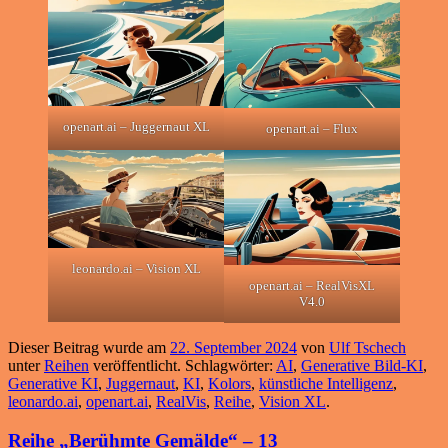
openart.ai – Juggernaut XL
openart.ai – Flux
leonardo.ai – Vision XL
openart.ai – RealVisXL
V4.0
Dieser Beitrag wurde am
22. September 2024
von
Ulf Tschech
unter
Reihen
veröffentlicht. Schlagwörter:
AI
,
Generative Bild-KI
,
Generative KI
,
Juggernaut
,
KI
,
Kolors
,
künstliche Intelligenz
,
leonardo.ai
,
openart.ai
,
RealVis
,
Reihe
,
Vision XL
.
Reihe „Berühmte Gemälde“ – 13