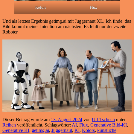
Kolors
Flux
Und als letztes Ergebnis getimg.ai mit Juggernaut XL. Ich finde, das
Bild kommt meiner Intention am nächsten. Es fehlt nur der zweite
Roboter.
Dieser Beitrag wurde am
13. August 2024
von
Ulf Tschech
unter
Reihen
veröffentlicht. Schlagwörter:
AI
,
Flux
,
Generative Bild-KI
,
Generative KI
,
getimg.ai
,
Juggernaut
,
KI
,
Kolors
,
künstliche