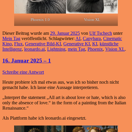
Phoenix 1.0
Vision XL
Dieser Beitrag wurde am
29. Januar 2025
von
Ulf Tschech
unter
Mein Tag
veröffentlicht. Schlagwörter:
AI
,
Capybara
,
Cinematic
Kino
,
Flux
,
Generative Bild-KI
,
Generative KI
,
KI
,
künstliche
Intelligenz
,
leonardo.ai
,
Lightning
,
mein Tag
,
Phoenix
,
Vision XL
.
16. Januar 2025 – 1
Schreibe eine Antwort
Heute probiere ich mal etwas aus, was ich so bisher noch nicht
gemacht habe. Ich lasse eine Aussage interpretieren.
„Interpret the statement „All art is about love or hate, which is also
only the absence of love.“ in the form of a painting from the Italian
Renaissance.“
Als Plattform habe ich leonardo.ai eingesetzt.