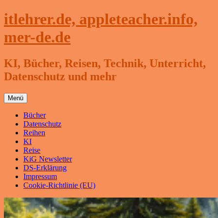
Zum
itlehrer.de, appleteacher.info,
Inhalt
springen
mer-de.de
KI, Bücher, Reisen, Technik, Unterricht,
Datenschutz und mehr
Menü
Bücher
Datenschutz
Reihen
KI
Reise
KiG Newsletter
DS-Erklärung
Impressum
Cookie-Richtlinie (EU)