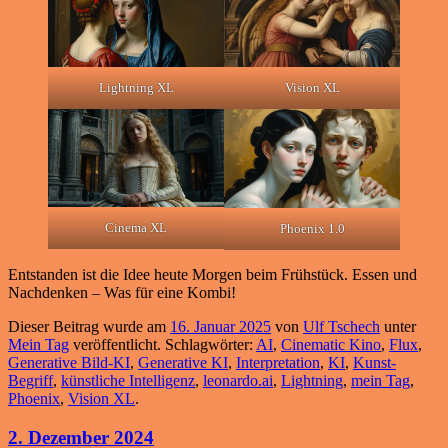
Lightning XL
Vision XL
Cinema XL
Phoenix 1.0
Entstanden ist die Idee heute Morgen beim Frühstück. Essen und
Nachdenken – Was für eine Kombi!
Dieser Beitrag wurde am
16. Januar 2025
von
Ulf Tschech
unter
Mein Tag
veröffentlicht. Schlagwörter:
AI
,
Cinematic Kino
,
Flux
,
Generative Bild-KI
,
Generative KI
,
Interpretation
,
KI
,
Kunst-
Begriff
,
künstliche Intelligenz
,
leonardo.ai
,
Lightning
,
mein Tag
,
Phoenix
,
Vision XL
.
2. Dezember 2024