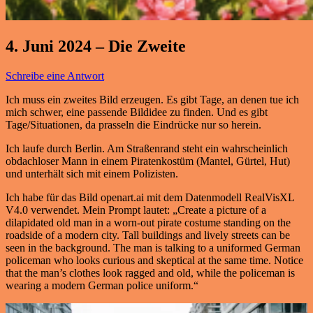
4. Juni 2024 – Die Zweite
Schreibe eine Antwort
Ich muss ein zweites Bild erzeugen. Es gibt Tage, an denen tue ich
mich schwer, eine passende Bildidee zu finden. Und es gibt
Tage/Situationen, da prasseln die Eindrücke nur so herein.
Ich laufe durch Berlin. Am Straßenrand steht ein wahrscheinlich
obdachloser Mann in einem Piratenkostüm (Mantel, Gürtel, Hut)
und unterhält sich mit einem Polizisten.
Ich habe für das Bild openart.ai mit dem Datenmodell RealVisXL
V4.0 verwendet. Mein Prompt lautet: „Create a picture of a
dilapidated old man in a worn-out pirate costume standing on the
roadside of a modern city. Tall buildings and lively streets can be
seen in the background. The man is talking to a uniformed German
policeman who looks curious and skeptical at the same time. Notice
that the man’s clothes look ragged and old, while the policeman is
wearing a modern German police uniform.“