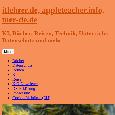
Zum
itlehrer.de, appleteacher.info,
Inhalt
springen
mer-de.de
KI, Bücher, Reisen, Technik, Unterricht,
Datenschutz und mehr
Menü
Bücher
Datenschutz
Reihen
KI
Reise
KiG Newsletter
DS-Erklärung
Impressum
Cookie-Richtlinie (EU)