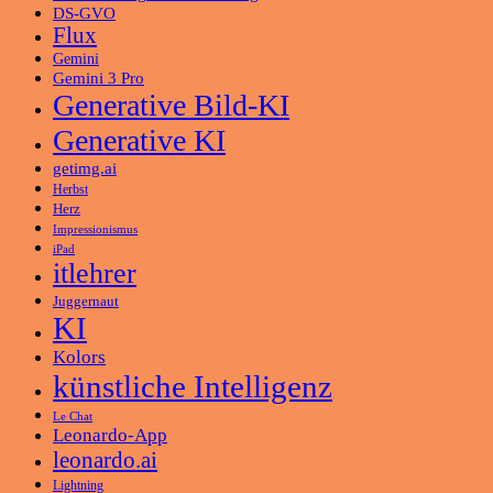
DS-GVO
Flux
Gemini
Gemini 3 Pro
Generative Bild-KI
Generative KI
getimg.ai
Herbst
Herz
Impressionismus
iPad
itlehrer
Juggernaut
KI
Kolors
künstliche Intelligenz
Le Chat
Leonardo-App
leonardo.ai
Lightning