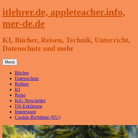
Zum
itlehrer.de, appleteacher.info,
Inhalt
springen
mer-de.de
KI, Bücher, Reisen, Technik, Unterricht,
Datenschutz und mehr
Menü
Bücher
Datenschutz
Reihen
KI
Reise
KiG Newsletter
DS-Erklärung
Impressum
Cookie-Richtlinie (EU)