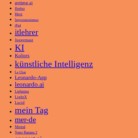
getimg.ai
Herbst
Herz
Impressionismus
iPad
itlehrer
Juggernaut
KI
Kolors
künstliche Intelligenz
Le Chat
Leonardo-App
leonardo.ai
Lightning
LightX
Lucid
mein Tag
mer-de
Mistral
Nano Banana 2