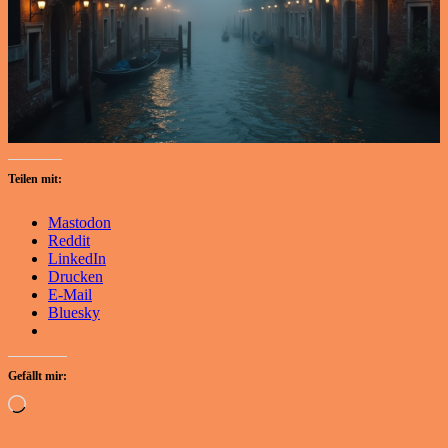
Teilen mit:
Mastodon
Reddit
LinkedIn
Drucken
E-Mail
Bluesky
Gefällt mir:
Wird
geladen …