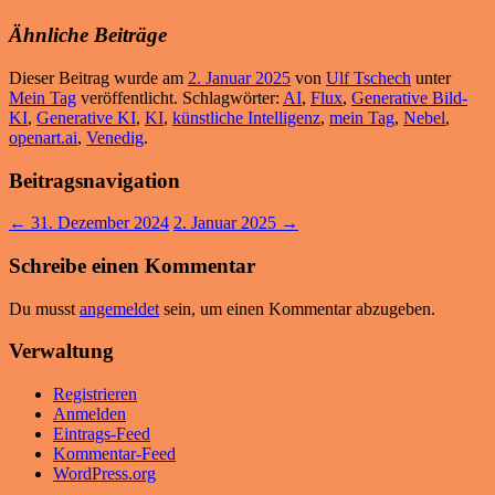
Ähnliche Beiträge
Dieser Beitrag wurde am
2. Januar 2025
von
Ulf Tschech
unter
Mein Tag
veröffentlicht. Schlagwörter:
AI
,
Flux
,
Generative Bild-
KI
,
Generative KI
,
KI
,
künstliche Intelligenz
,
mein Tag
,
Nebel
,
openart.ai
,
Venedig
.
Beitragsnavigation
←
31. Dezember 2024
2. Januar 2025
→
Schreibe einen Kommentar
Du musst
angemeldet
sein, um einen Kommentar abzugeben.
Verwaltung
Registrieren
Anmelden
Eintrags-Feed
Kommentar-Feed
WordPress.org