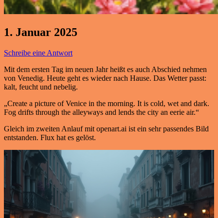
1. Januar 2025
Schreibe eine Antwort
Mit dem ersten Tag im neuen Jahr heißt es auch Abschied nehmen
von Venedig. Heute geht es wieder nach Hause. Das Wetter passt:
kalt, feucht und nebelig.
„Create a picture of Venice in the morning. It is cold, wet and dark.
Fog drifts through the alleyways and lends the city an eerie air.“
Gleich im zweiten Anlauf mit openart.ai ist ein sehr passendes Bild
entstanden. Flux hat es gelöst.