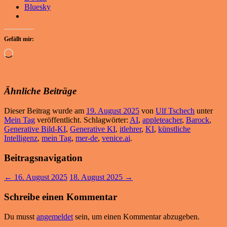
Bluesky
Gefällt mir:
Wird
geladen …
Ähnliche Beiträge
Dieser Beitrag wurde am
19. August 2025
von
Ulf Tschech
unter
Mein Tag
veröffentlicht. Schlagwörter:
AI
,
appleteacher
,
Barock
,
Generative Bild-KI
,
Generative KI
,
itlehrer
,
KI
,
künstliche
Intelligenz
,
mein Tag
,
mer-de
,
venice.ai
.
Beitragsnavigation
←
16. August 2025
18. August 2025
→
Schreibe einen Kommentar
Du musst
angemeldet
sein, um einen Kommentar abzugeben.