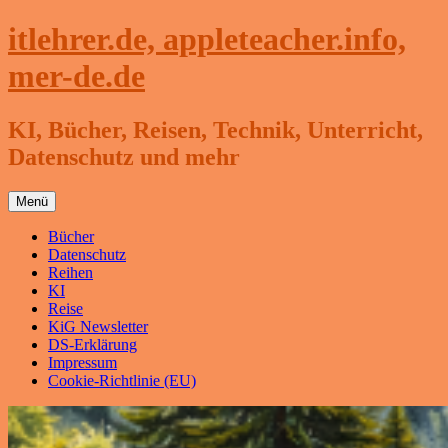
Zum
itlehrer.de, appleteacher.info,
Inhalt
springen
mer-de.de
KI, Bücher, Reisen, Technik, Unterricht,
Datenschutz und mehr
Menü
Bücher
Datenschutz
Reihen
KI
Reise
KiG Newsletter
DS-Erklärung
Impressum
Cookie-Richtlinie (EU)