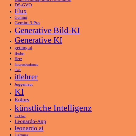
DS-GVO
Flux
Gemini
Gemini 3 Pro
Generative Bild-KI
Generative KI
getimg.ai
Herbst
Herz
Impressionismus
iPad
itlehrer
Juggernaut
KI
Kolors
künstliche Intelligenz
Le Chat
Leonardo-App
leonardo.ai
Lightning