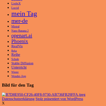
LightX
Lucid
mein Tag
mer-de
Mistral
Nano Banana 2
openart.ai
Phoenix
RealVis
Reha
Reihe
Schule
Stable Diffusion
Unterricht
Winter
Wonder-App
Bild für den Tag
Datenschutzerklärung
Stolz präsentiert von WordPress
X